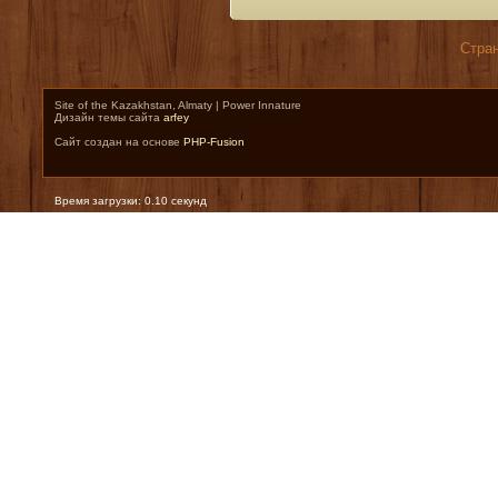
Стран
Site of the Kazakhstan, Almaty | Power Innature
Дизайн темы сайта
arfey
Сайт создан на основе
PHP-Fusion
Время загрузки: 0.10 секунд