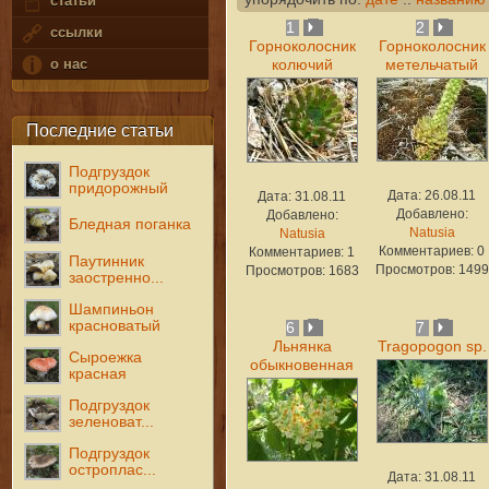
статьи
1
2
ссылки
Горноколосник
Горноколосник
о нас
колючий
метельчатый
Последние статьи
Подгруздок
придорожный
Дата: 26.08.11
Дата: 31.08.11
Добавлено:
Добавлено:
Бледная поганка
Natusia
Natusia
Комментариев: 0
Комментариев: 1
Паутинник
Просмотров: 1499
Просмотров: 1683
заостренно...
Шампиньон
красноватый
6
7
Льнянка
Tragopogon sp.
Сыроежка
обыкновенная
красная
Подгруздок
зеленоват...
Подгруздок
остроплас...
Дата: 31.08.11