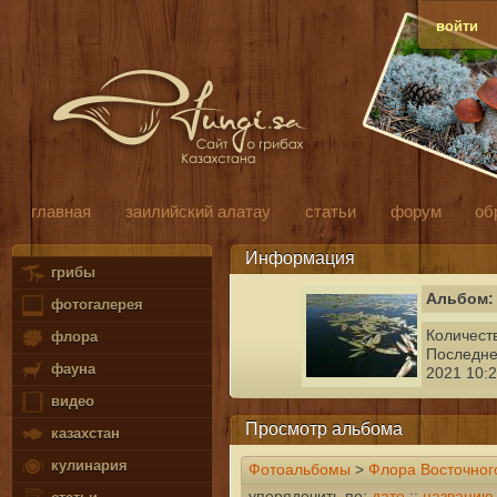
войти
главная
заилийский алатау
статьи
форум
об
Информация
грибы
Альбом: 
фотогалерея
Количест
флора
Последне
фауна
2021 10:2
видео
Просмотр альбома
казахстан
кулинария
Фотоальбомы
>
Флора Восточног
упорядочить по:
дате
::
названию