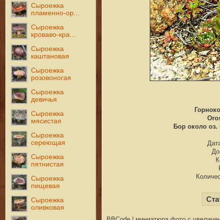
Сыроежка
пламенно-ор...
Сыроежка
кроваво-кра...
Сыроежка
каштановая
Сыроежка
розовоногая
Сыроежка
девичья
Горнок
Сыроежка
Oros
мясистая
Бор около оз. 
Сыроежка
сереющая
Дата
До
Сыроежка
К
пятнистая
Количес
Сыроежка
пищевая
Ста
Сыроежка
оливковая
BBCode | миниатюра фото с увеличен