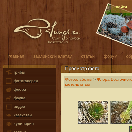
войти
главная
заилийский алатау
статьи
форум
об
Просмотр фото
грибы
Фотоальбомы
>
Флора Восточного
фотогалерея
метельчатый
флора
фауна
видео
казахстан
кулинария