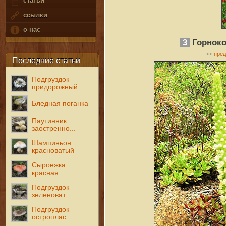
статьи
ссылки
о нас
3
Горноко
пре
<<
Последние статьи
Подгруздок
придорожный
Бледная поганка
Паутинник
заостренно...
Шампиньон
красноватый
Сыроежка
красная
Подгруздок
зеленоват...
Подгруздок
остроплас...