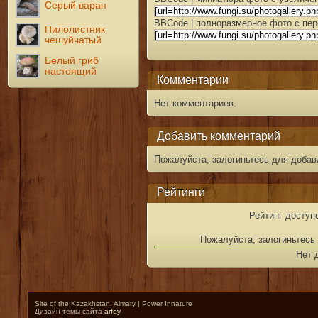
Серый варан
BBCode | полноразмерное фото с пер
Пилолистник
чешуйчатый
Белый гриб
настоящий
Комментарии
Нет комментариев.
Добавить комментарий
Пожалуйста, залогиньтесь для добав
Рейтинги
Рейтинг доступ
Пожалуйста, залогиньтесь 
Нет 
Site of the Kazakhstan, Almaty | Power Innature
Дизайн темы сайта
arfey