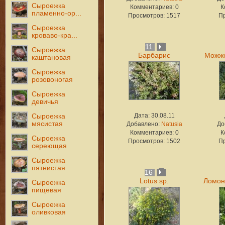
Сыроежка
Комментариев: 0
К
пламенно-ор...
Просмотров: 1517
П
Сыроежка
кроваво-кра...
11
Сыроежка
Барбарис
Можже
каштановая
Сыроежка
розовоногая
Сыроежка
девичья
Дата: 30.08.11
Сыроежка
мясистая
Добавлено:
Natusia
До
Комментариев: 0
К
Сыроежка
Просмотров: 1502
П
сереющая
Сыроежка
пятнистая
16
Lotus sp.
Ломон
Сыроежка
пищевая
Сыроежка
оливковая