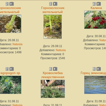
2
3
4
орноколосник
Горноколосник
Калина
метельчатый
метельчатый
Дата: 30.08.11
Дата: 26.08.11
Добавлено:
Natu
бавлено:
Natusia
Комментариев:
Дата: 26.08.11
омментариев: 0
Просмотров: 14
Добавлено:
Natusia
росмотров: 1498
Комментариев: 0
Просмотров: 1546
7
8
9
ragopogon sp.
Кровохлебка
Горец земново
лекарственная
Дата: 31.08.11
Дата: 31.08.11
бавлено:
Natusia
Дата: 31.08.11
Добавлено:
Natu