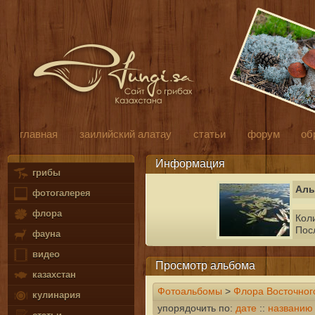
главная
заилийский алатау
статьи
форум
об
Информация
грибы
Аль
фотогалерея
флора
Кол
Пос
фауна
видео
Просмотр альбома
казахстан
Фотоальбомы
>
Флора Восточног
кулинария
упорядочить по:
дате
::
названию