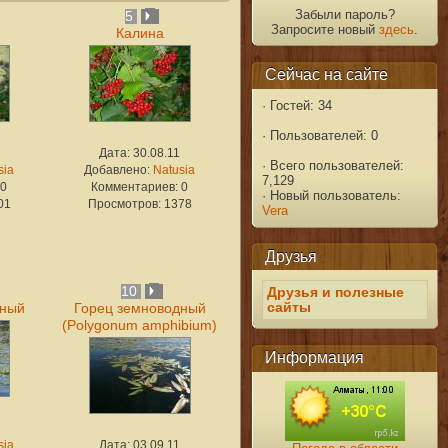
Забыли пароль?
5
Запросите новый
здесь
.
Калина
Сейчас на сайте
·
Гостей: 34
·
Пользователей: 0
Дата: 30.08.11
·
Всего пользователей:
sia
Добавлено:
Natusia
7,129
 0
Комментариев: 0
·
Новый пользователь:
01
Просмотров: 1378
Vera
Друзья
10
Друзья и полезные
сайты
дный
Горец земноводный
(Polygonum amphibium)
Информация
sia
Дата: 03.09.11