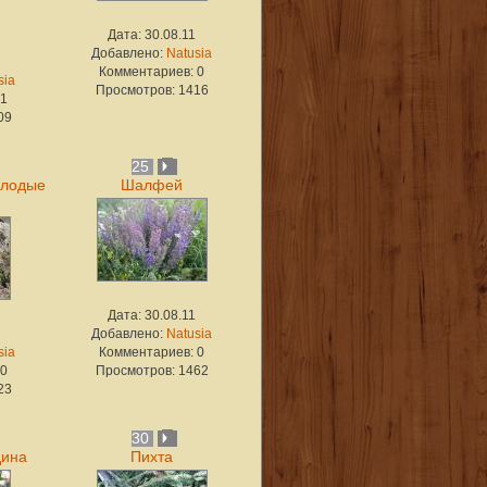
Дата: 30.08.11
Добавлено:
Natusia
Комментариев: 0
sia
Просмотров: 1416
 1
09
25
олодые
Шалфей
Дата: 30.08.11
Добавлено:
Natusia
sia
Комментариев: 0
 0
Просмотров: 1462
23
30
дина
Пихта