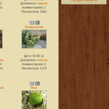
Погода в области
 2
Добавлено:
Natusia
41
Комментариев: 2
Просмотров: 1583
15
Боярышник
Дата: 30.08.11
sia
Добавлено:
Natusia
 0
Комментариев: 0
16
Просмотров: 1376
20
ий
Мох