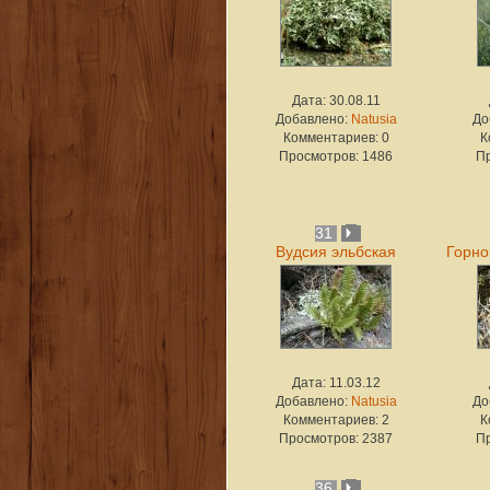
Дата: 30.08.11
Добавлено:
Natusia
До
Комментариев: 0
К
Просмотров: 1486
П
31
Вудсия эльбская
Горно
Дата: 11.03.12
Добавлено:
Natusia
До
Комментариев: 2
К
Просмотров: 2387
П
36