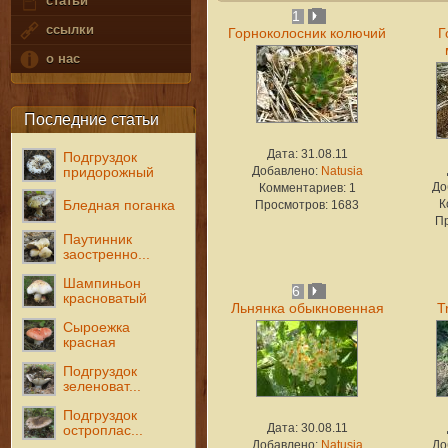
статьи
1
ссылки
Горноколосник колючий
Г
о нас
Последние статьи
Дата: 31.08.11
Подгруздок
Добавлено:
Natusia
придорожный
До
Комментариев: 1
К
Бледная поганка
Просмотров: 1683
П
Паутинник
заостренно...
Шампиньон
6
красноватый
Льнянка обыкновенная
T
Сыроежка
красная
Подгруздок
зеленоват...
Подгруздок
Дата: 30.08.11
остроплас...
Добавлено:
Natusia
До