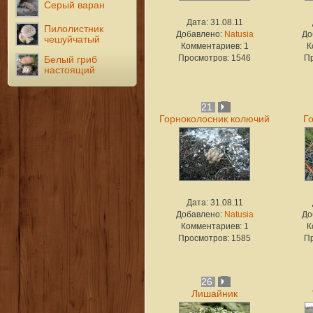
Серый варан
Дата: 31.08.11
Пилолистник
Добавлено:
Natusia
До
чешуйчатый
Комментариев: 1
К
Просмотров: 1546
П
Белый гриб
настоящий
21
Горноколосник колючий
Г
Дата: 31.08.11
Добавлено:
Natusia
До
Комментариев: 1
К
Просмотров: 1585
П
26
Лишайник