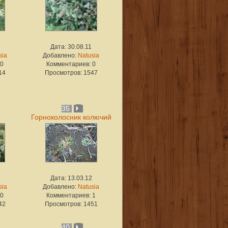
Дата: 30.08.11
sia
Добавлено:
Natusia
 0
Комментариев: 0
14
Просмотров: 1547
35
Горноколосник колючий
Дата: 13.03.12
sia
Добавлено:
Natusia
 0
Комментариев: 1
42
Просмотров: 1451
40