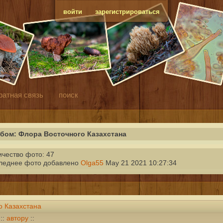
войти
зарегистрироваться
ратная связь
поиск
бом: Флора Восточного Казахстана
ичество фото: 47
леднее фото добавлено
Olga55
May 21 2021 10:27:34
о Казахстана
::
автору
::