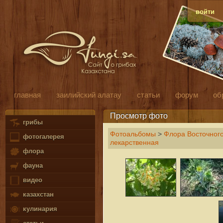
войти
главная
заилийский алатау
статьи
форум
об
Просмотр фото
грибы
Фотоальбомы
>
Флора Восточного
фотогалерея
лекарственная
флора
фауна
видео
казахстан
кулинария