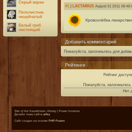
Серый варан
#1
|
LACTARIUS
August 31 2011 08:48:
Пилолистник
чешуйчатый
Кровохлёбка лекарстве
Белый гриб
настоящий
Добавить комментарий
Пожалуйста, залогиньтесь для добав
Рейтинги
Рейтинг доступ
Пожалуйста, залогиньтесь 
Нет 
Site of the Kazakhstan, Almaty | Power Innature
Дизайн темы сайта
arfey
Сайт создан на основе
PHP-Fusion