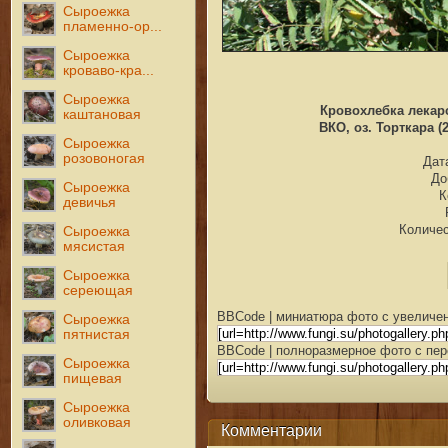
Сыроежка
пламенно-ор...
Сыроежка
кроваво-кра...
Сыроежка
Кровохлебка лекарст
каштановая
ВКО, оз. Торткара (
Сыроежка
розовоногая
Дата
До
Сыроежка
К
девичья
Количес
Сыроежка
мясистая
Сыроежка
сереющая
BBCode | миниатюра фото с увеличен
Сыроежка
пятнистая
BBCode | полноразмерное фото с пер
Сыроежка
пищевая
Сыроежка
оливковая
Комментарии