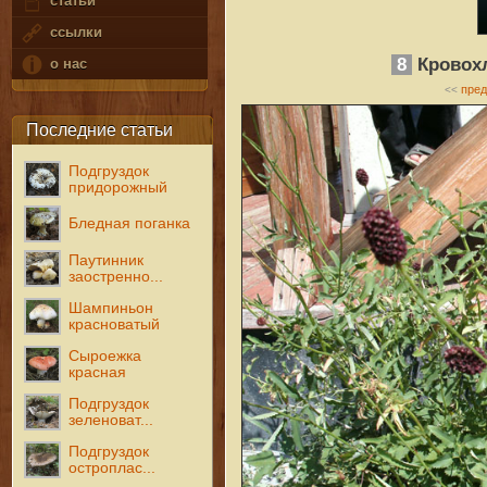
статьи
ссылки
8
Кровохл
о нас
пре
<<
Последние статьи
Подгруздок
придорожный
Бледная поганка
Паутинник
заостренно...
Шампиньон
красноватый
Сыроежка
красная
Подгруздок
зеленоват...
Подгруздок
остроплас...