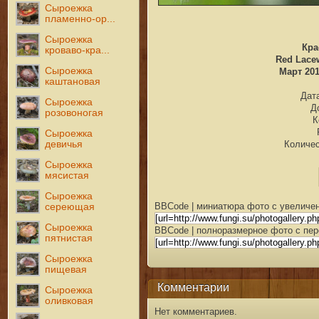
Сыроежка
пламенно-ор...
Сыроежка
Кра
кроваво-кра...
Red Lacew
Сыроежка
Март 201
каштановая
Дата
Сыроежка
Д
розовоногая
К
Сыроежка
девичья
Количес
Сыроежка
мясистая
Сыроежка
BBCode | миниатюра фото с увеличен
сереющая
Сыроежка
BBCode | полноразмерное фото с пер
пятнистая
Сыроежка
пищевая
Комментарии
Сыроежка
оливковая
Нет комментариев.