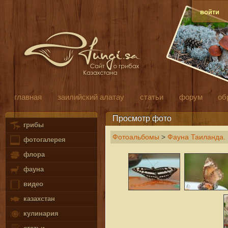
войти
главная
заилийский алатау
статьи
форум
об
Просмотр фото
грибы
Фотоальбомы
>
Фауна Таиланда.
фотогалерея
флора
фауна
видео
казахстан
кулинария