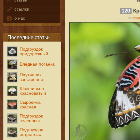
статьи
ссылки
120
Кр
пре
о нас
<<
Последние статьи
Подгруздок
придорожный
Бледная поганка
Паутинник
заостренно...
Шампиньон
красноватый
Сыроежка
красная
Подгруздок
зеленоват...
Подгруздок
остроплас...