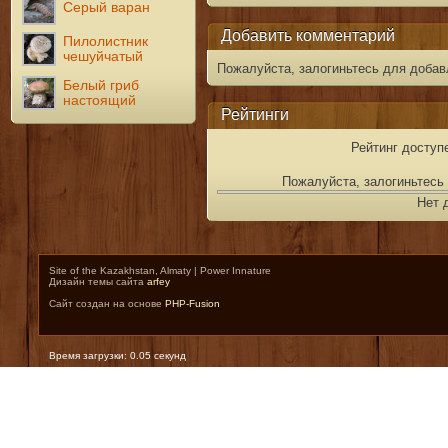
Серый варан
Добавить комментарий
Пилолистник
чешуйчатый
Пожалуйста, залогиньтесь для добав
Белый гриб
настоящий
Рейтинги
Рейтинг доступ
Пожалуйста, залогиньтесь 
Нет 
Site of the Kazakhstan, Almaty | Power Innature
Дизайн темы сайта
arfey
Сайт создан на основе
PHP-Fusion
Время загрузки: 0.05 секунд