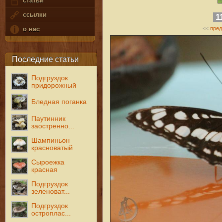
статьи
ссылки
1
пре
о нас
<<
Последние статьи
Подгруздок
придорожный
Бледная поганка
Паутинник
заостренно...
Шампиньон
красноватый
Сыроежка
красная
Подгруздок
зеленоват...
Подгруздок
остроплас...