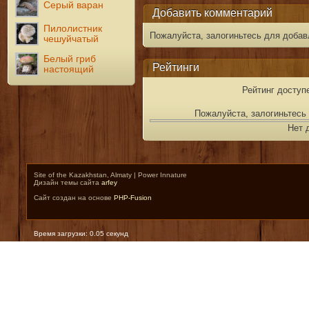
Серый варан
Добавить комментарий
Пилолистник
Пожалуйста, залогиньтесь для добав
чешуйчатый
Белый гриб
Рейтинги
настоящий
Рейтинг доступ
Пожалуйста, залогиньтесь 
Нет 
Site of the Kazakhstan, Almaty | Power Innature
Дизайн темы сайта
arfey
Сайт создан на основе
PHP-Fusion
Время загрузки: 0.05 секунд