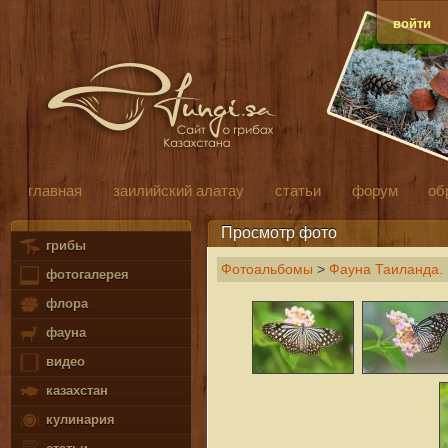
войти
главная
заилийский алатау
статьи
форум
об
Просмотр фото
грибы
Фотоальбомы
>
Фауна Таиланда.
фотогалерея
флора
фауна
видео
казахстан
кулинария