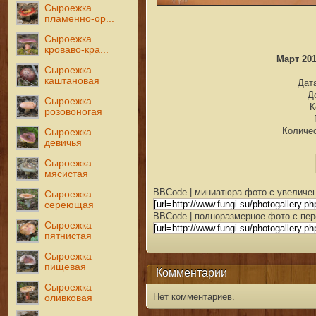
Сыроежка
пламенно-ор...
Сыроежка
кроваво-кра...
Март 201
Сыроежка
каштановая
Дата
Д
Сыроежка
К
розовоногая
Количес
Сыроежка
девичья
Сыроежка
мясистая
BBCode | миниатюра фото с увеличен
Сыроежка
сереющая
BBCode | полноразмерное фото с пер
Сыроежка
пятнистая
Сыроежка
пищевая
Комментарии
Сыроежка
Нет комментариев.
оливковая