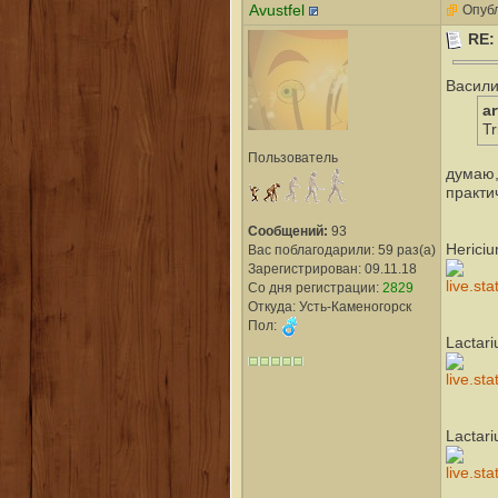
Avustfel
Опубл
RE
Васили
a
Tr
Пользователь
думаю,
практи
Сообщений:
93
Herici
Вас поблагодарили: 59 раз(а)
Зарегистрирован: 09.11.18
Со дня регистрации:
2829
Откуда: Усть-Каменогорск
Пол:
Lactari
Lactari