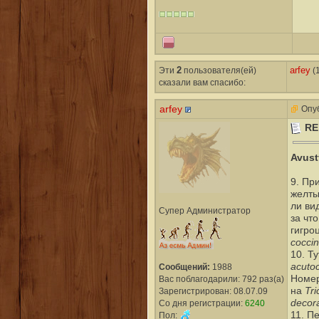
Эти
2
пользователя(ей)
arfey
(1
сказали вам cпасибо:
arfey
Опуб
RE
Avust
9. Пр
желты
ли ви
Супер Администратор
за чт
гигро
cocci
10. Т
acuto
Сообщений:
1988
Номер
Вас поблагодарили: 792 раз(а)
Tr
на
Зарегистрирован: 08.07.09
decor
Со дня регистрации:
6240
11. П
Пол: