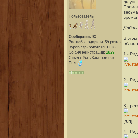
да уж.
Посмот
весьма
Пользователь
времен
Добавл
Сообщений:
93
В этом
Вас поблагодарили: 59 раз(а)
област
Зарегистрирован: 09.11.18
Со дня регистрации:
2829
1 - Ри
Откуда: Усть-Каменогорск
Пол:
2 - Ри
3 - ре
[/url]
4 - Ри