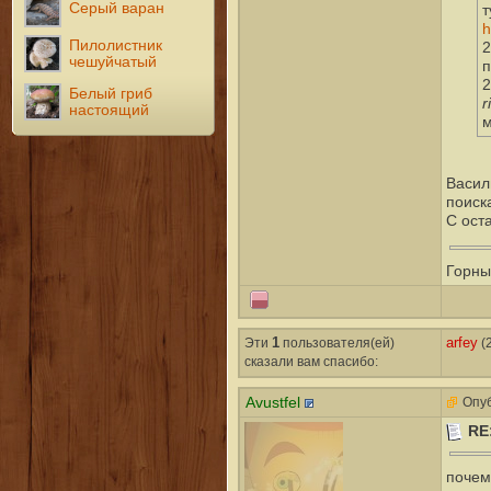
Серый варан
т
h
Пилолистник
2
чешуйчатый
п
2
Белый гриб
r
настоящий
м
Васил
поиск
С ост
Горны
Эти
1
пользователя(ей)
arfey
(2
сказали вам cпасибо:
Avustfel
Опуб
RE
почем