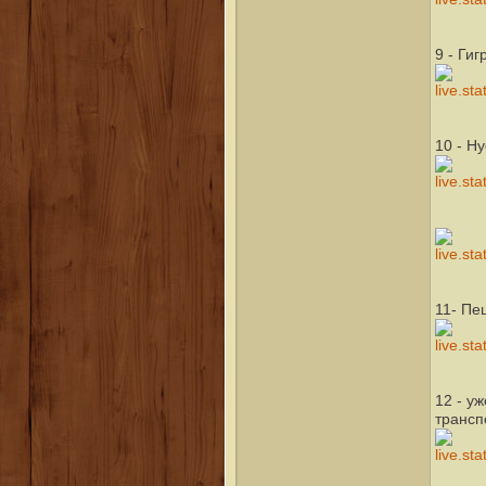
9 - Ги
10 - H
11- Пе
12 - у
трансп