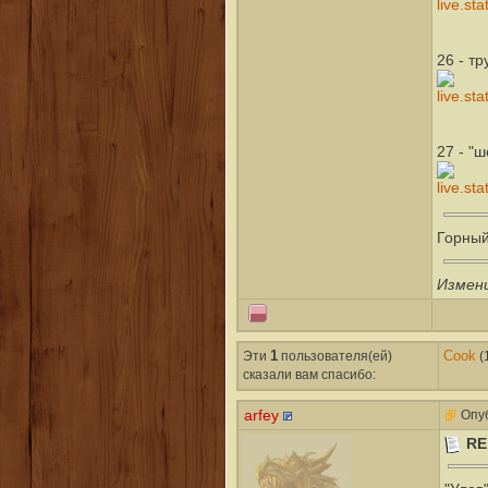
26 - т
27 - "
Горный
Измен
Эти
1
пользователя(ей)
Cook
(
сказали вам cпасибо:
arfey
Опуб
RE