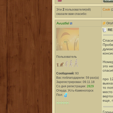
Эти
2
пользователя(ей)
Cook
(
сказали вам cпасибо:
Avustfel
Опуб
RE
Спаси
Пробе
думаю 
конси
Пользователь
Номер
это не
спаси
Сообщений:
93
Вас поблагодарили: 59 раз(а)
про 1
Зарегистрирован: 09.11.18
выеха
Со дня регистрации:
2829
то поп
Откуда: Усть-Каменогорск
место
Пол:
вертол
еще, 
Горны