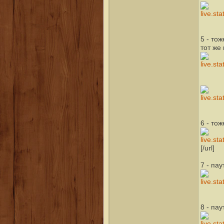
5 - то
тот же
6 - то
[/url]
7 - па
8 - па