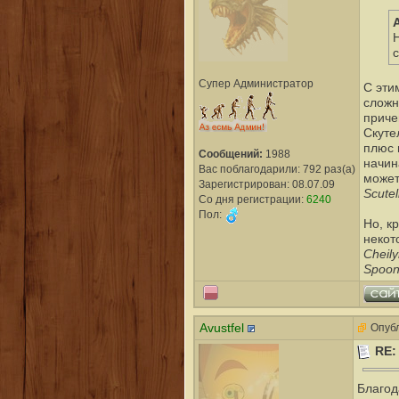
Н
с
Супер Администратор
С эти
сложн
приче
Скуте
плюс 
Сообщений:
1988
начин
Вас поблагодарили: 792 раз(а)
может
Зарегистрирован: 08.07.09
Scutel
Со дня регистрации:
6240
Пол:
Но, к
некот
Cheily
Spoon
Avustfel
Опубл
RE
Благод