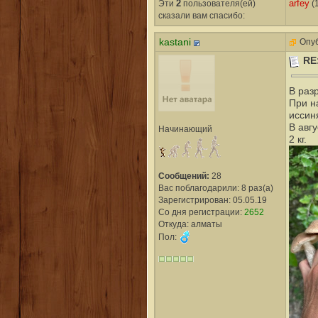
Эти
2
пользователя(ей)
arfey
(1
сказали вам cпасибо:
kastani
Опуб
RE
В раз
При н
иссин
В авг
Начинающий
2 кг.
Сообщений:
28
Вас поблагодарили: 8 раз(а)
Зарегистрирован: 05.05.19
Со дня регистрации:
2652
Откуда: алматы
Пол: