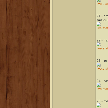
21 - с
fruticu
22 - п
23 - то
24 - г
25 - г