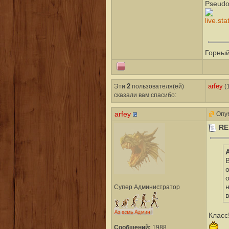
Pseudo
Горный
Эти
2
пользователя(ей)
arfey
(1
сказали вам cпасибо:
arfey
Опуб
RE
о
Супер Администратор
Класс
Сообщений:
1988