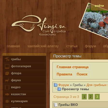
войти
главная
заилийский алатау
статьи
форум
об
Просмотр темы
грибы
фотогалерея
Главная страница
флора
Правила
Поиск
фауна
Форум
» Грибы »
Для грибных х
видео
Просмотр темы
казахстан
1
2
3
Страница 3 из 3
кулинария
Грибы ВКО