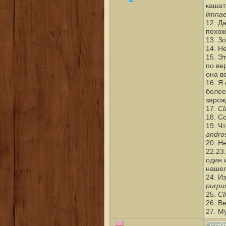
кашат
limnae
12. Д
похож
13. З
14. Н
15. Э
по ве
она в
16. Я
более
зарож
Cl
17.
18. С
19. Ч
andro
20. Н
22.23
один 
нашел
24. И
purpu
Cl
25.
26. В
27. М