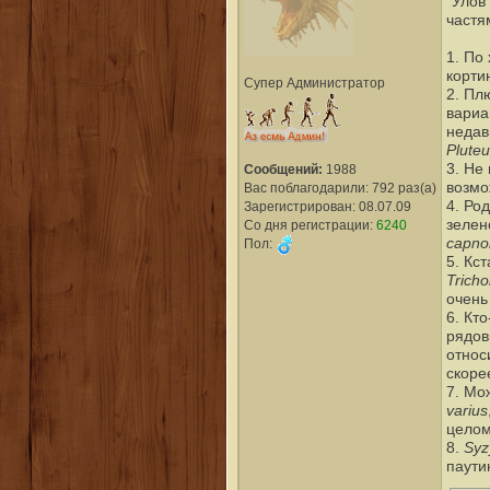
"Улов
частя
1. По
корти
Супер Администратор
2. Пл
вариа
недав
Pluteu
3. Не
Сообщений:
1988
возмо
Вас поблагодарили: 792 раз(а)
4. Род
Зарегистрирован: 08.07.09
зелен
Со дня регистрации:
6240
capno
Пол:
5. Кс
Trich
очень
6. Кто
рядов
относ
скоре
7. Мо
varius
целом
Syz
8.
паути