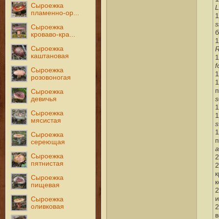
Сыроежка
L
пламенно-ор...
1
s
Сыроежка
б
кроваво-кра...
1
R
Сыроежка
каштановая
1
f
Сыроежка
1
розовоногая
1
п
Сыроежка
s
девичья
1
Сыроежка
1
мясистая
s
1
Сыроежка
п
сереющая
a
Сыроежка
2
пятнистая
2
к
Сыроежка
к
пищевая
2
и
Сыроежка
2
оливковая
в