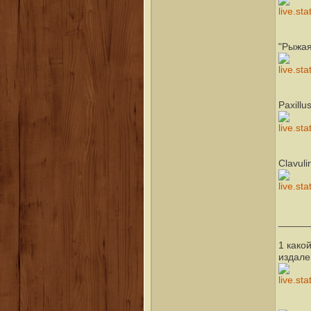
"Рыжая
Paxillu
Clavul
_____
1 како
издале