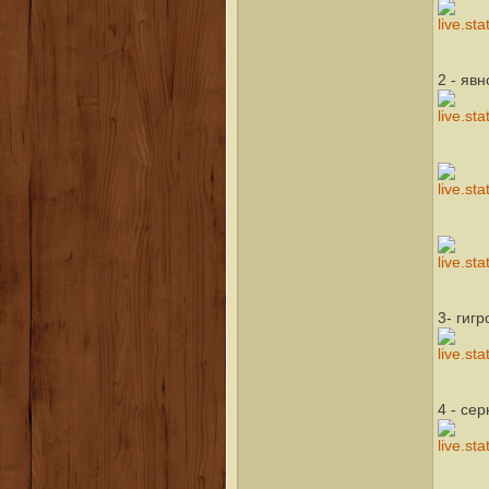
2 - яв
3- гиг
4 - се