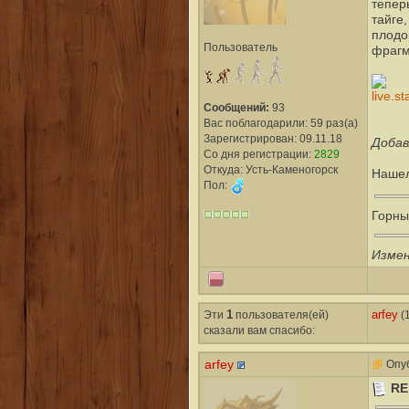
теперь
тайге
плодо
Пользователь
фрагм
Сообщений:
93
Вас поблагодарили: 59 раз(а)
Зарегистрирован: 09.11.18
Добав
Со дня регистрации:
2829
Откуда: Усть-Каменогорск
Нашел,
Пол:
Горны
Измен
Эти
1
пользователя(ей)
arfey
(1
сказали вам cпасибо:
arfey
Опуб
RE