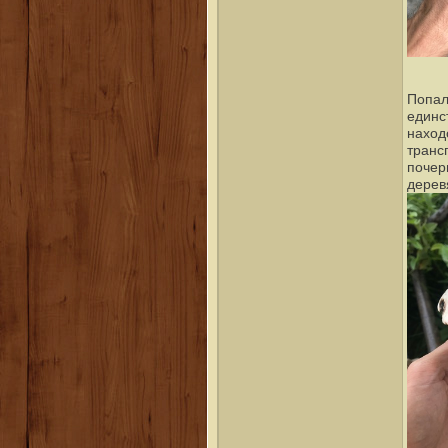
Попал
единс
наход
транс
почер
дерев