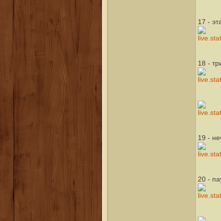
17 - э
18 - т
19 - н
20 - п