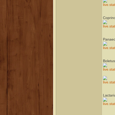
Coprino
Panaeol
Boletus
Lactari