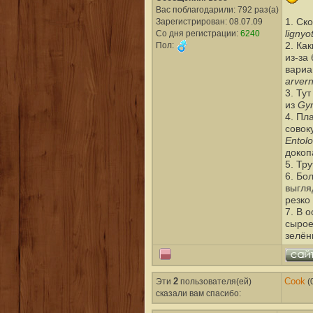
Вас поблагодарили: 792 раз(а)
Зарегистрирован: 08.07.09
1. Ск
lignyo
Со дня регистрации:
6240
Пол:
2. Ка
из-за
вариа
arver
3. Тут
Gy
из
4. Пл
совок
Entol
докоп
5. Тр
6. Бо
выгля
резко 
7. В 
сырое
зелён
Эти
2
пользователя(ей)
Cook
(
сказали вам cпасибо: