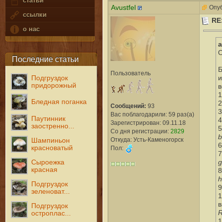
статьи
Avustfel
Опуб
ссылки
RE
о нас
a
О
Последние статьи
Б
Пользователь
и
Подгруздок
придорожный
в
1
Бледная поганка
2
Сообщений:
93
3
Вас поблагодарили: 59 раз(а)
Паутинник
4
Зарегистрирован: 09.11.18
заостренно...
5
Со дня регистрации:
2829
b
Откуда: Усть-Каменогорск
Шампиньон
6
красноватый
Пол:
7
g
Сыроежка
красная
8
h
Подгруздок
9
зеленоват...
1
в
Подгруздок
R
остроплас...
1