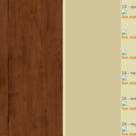
13 - з
14 - п
15 - м
16 - п