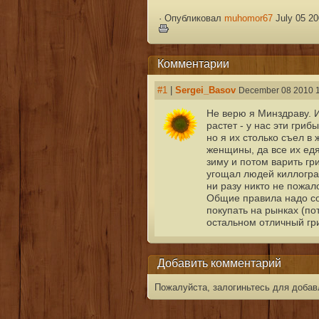
·
Опубликовал
muhomor67
July 05 20
Комментарии
#1
|
Sergei_Basov
December 08 2010 1
Не верю я Минздраву. 
растет - у нас эти гри
но я их столько съел в 
женщины, да все их едя
зиму и потом варить гр
угощал людей киллогра
ни разу никто не пожало
Общие правила надо соб
покупать на рынках (пот
остальном отличный гри
Добавить комментарий
Пожалуйста, залогиньтесь для добав