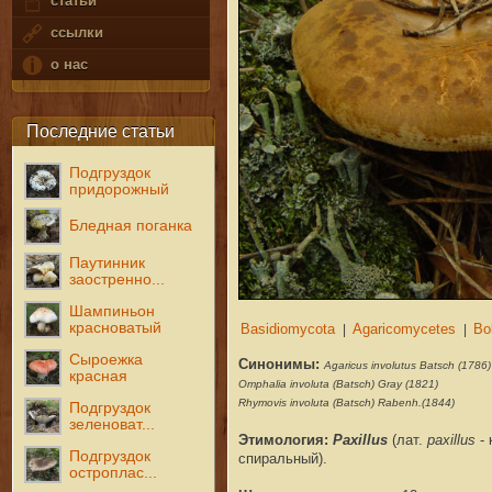
статьи
ссылки
о нас
Последние статьи
Подгруздок
придорожный
Бледная поганка
Паутинник
заостренно...
Шампиньон
красноватый
Сыроежка
Синонимы:
Agaricus involutus Batsch (1786)
красная
Omphalia involuta (Batsch) Gray (1821)
Rhymovis involuta (Batsch) Rabenh.(1844)
Подгруздок
зеленоват...
Этимология:
Paxillus
(
лат.
paxillus
- 
Подгруздок
спиральный
).
остроплас...