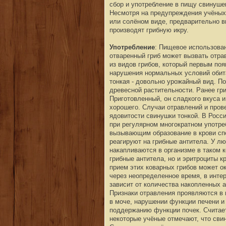
сбор и употребление в пищу свинуше
Несмотря на предупреждения учёных
или солёном виде, предварительно в
производят грибную икру.
Употребление
: Пищевое использова
отваренный гриб может вызвать отра
из видов грибов, который первым поя
нарушения нормальных условий обит
тонкая - довольно урожайный вид. По
древесной растительности. Ранее гр
Приготовленный, он сладкого вкуса и
хорошего. Случаи отравлений и пров
ядовитости свинушки тонкой. В Росси
при регулярном многократном употреб
вызывающим образование в крови спе
реагируют на грибные антитела. У л
накапливаются в организме в таком к
грибные антитела, но и эритроциты к
прием этих коварных грибов может о
через неопределенное время, в интер
зависит от количества накопленных 
Признаки отравления проявляются в 
в моче, нарушении функции печени и 
поддержанию функции почек. Считает
некоторые учёные отмечают, что свин