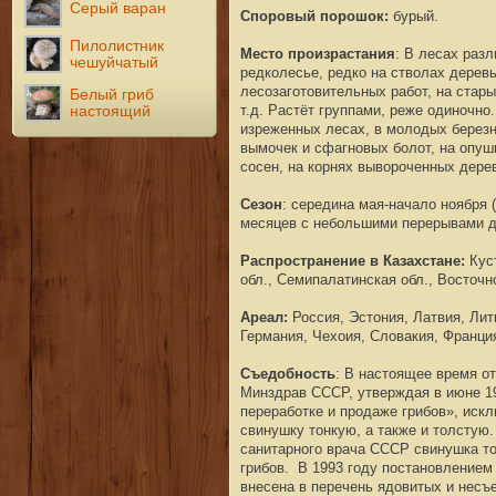
Серый варан
Споровый порошок:
бурый
.
Пилолистник
Место произрастания
: В лесах разл
чешуйчатый
редколесье, редко на стволах дерев
лесозаготовительных работ, на стары
Белый гриб
т.д. Растёт группами, реже одиночно
настоящий
изреженных лесах, в молодых березня
вымочек и сфагновых болот, на опуш
сосен, на корнях вывороченных дере
Сезон
: середина мая-начало ноября 
месяцев с небольшими перерывами до
Распространение в Казахстане:
Кус
обл.,
Семипалатинская обл.,
Восточн
Ареал:
Россия
, Эстония, Латвия,
Лит
Германия,
Чехоия, Словакия, Франци
Съедобность
: В настоящее время о
Минздрав СССP, утверждая в июне 19
переработке и продаже грибов», искл
свинушку тонкую, а также и толстую.
санитарного врача СССP свинушка то
грибов. В 1993 году постановлением
внесена в перечень ядовитых и несъ