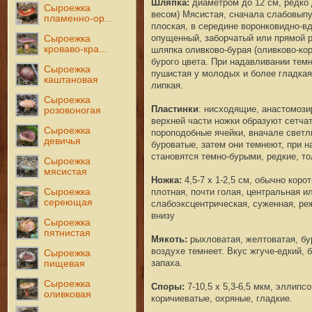
Шляпка:
диаметром до 12 см, редко 
Сыроежка
весом) Мясистая, сначала слабовыпу
пламенно-ор...
плоская, в середине воронковидно-вд
опущенный, заборчатый или прямой р
Сыроежка
кроваво-кра...
шляпка оливково-бурая (оливково-кор
бурого цвета. При надавливании темн
Сыроежка
пушистая у молодых и более гладкая 
каштановая
липкая.
Сыроежка
Пластинки
:
ни
сходящие, анастомози
розовоногая
верхней части ножки обра
зуют сетча
Сыроежка
пороподобные ячейки, вначале светл
девичья
буроватые, затем они темнеют, при 
стано
вятся темно-бурыми, редкие, то
Сыроежка
мясистая
Ножка:
4,5-7 х 1-
2,5 см
, обычно коро
плотная, почти голая, центральная и
Сыроежка
сереющая
слабоэкс
центрическая, суженная, р
внизу
Сыроежка
пятнистая
Мякоть
:
рыхловатая, желтоватая, бу
воздухе темнеет. В
кус жгуче-едкий, 
Сыроежка
запаха.
пищевая
Сыроежка
Споры
:
7-10,5 х 5,3-6,5 мкм
, эллипс
оливковая
коричиеватые, охряные, гладкие.