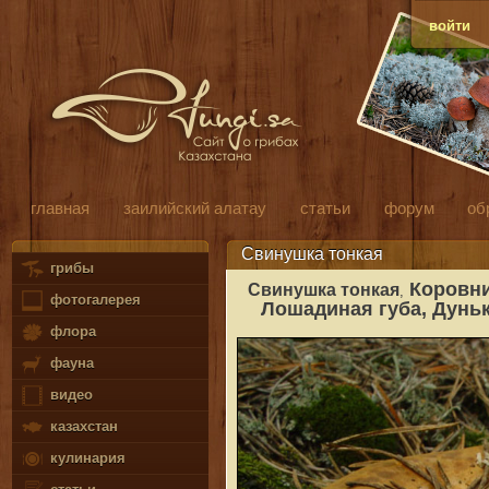
войти
главная
заилийский алатау
статьи
форум
об
Свинушка тонкая
грибы
Коровни
Свинушка тонкая
,
фотогалерея
Лошадиная губа, Дунь
флора
фауна
видео
казахстан
кулинария