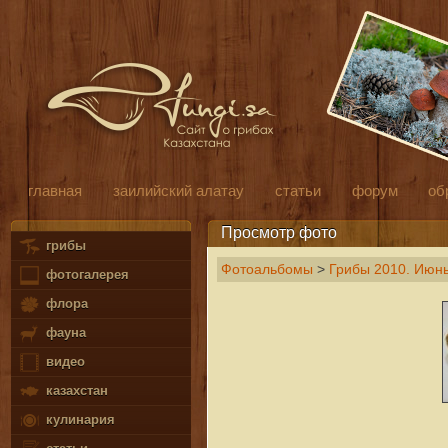
главная
заилийский алатау
статьи
форум
об
Просмотр фото
грибы
Фотоальбомы
>
Грибы 2010. Июн
фотогалерея
флора
фауна
видео
казахстан
кулинария