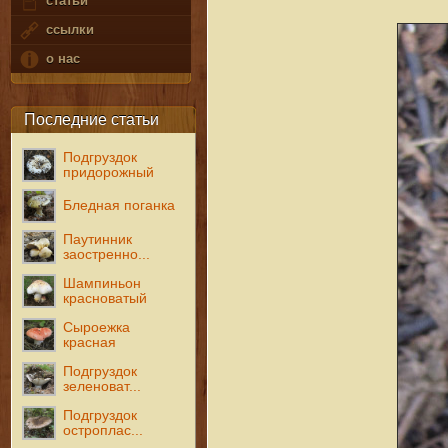
статьи
ссылки
о нас
Последние статьи
Подгруздок
придорожный
Бледная поганка
Паутинник
заостренно...
Шампиньон
красноватый
Сыроежка
красная
Подгруздок
зеленоват...
Подгруздок
остроплас...