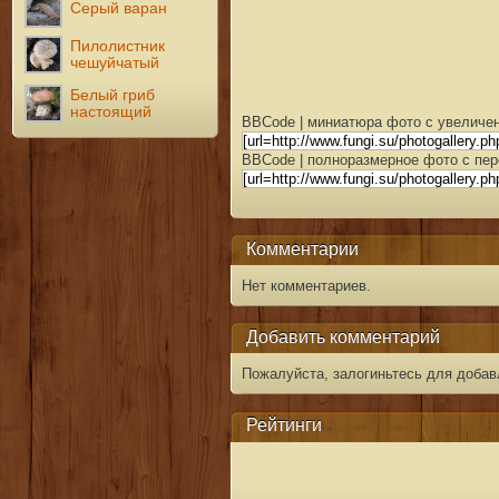
Серый варан
Пилолистник
чешуйчатый
Белый гриб
настоящий
BBCode | миниатюра фото с увеличен
BBCode | полноразмерное фото с пер
Комментарии
Нет комментариев.
Добавить комментарий
Пожалуйста, залогиньтесь для добав
Рейтинги