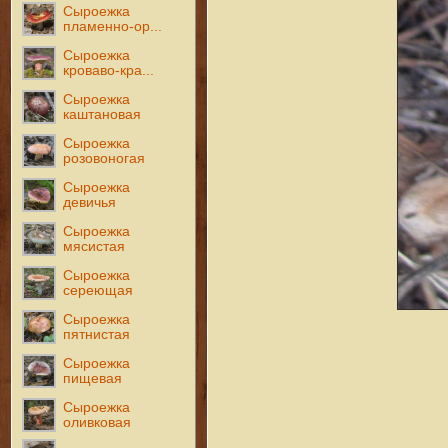
Сыроежка
пламенно-ор...
Сыроежка
кроваво-кра...
Сыроежка
каштановая
Сыроежка
розовоногая
Сыроежка
девичья
Сыроежка
мясистая
Сыроежка
сереющая
Сыроежка
пятнистая
Сыроежка
пищевая
Сыроежка
оливковая