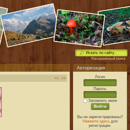
Расширенный поиск
Авторизация
Логин
<<
>>
Пароль
Запомнить меня
Вы не зарегистрированы?
Нажмите здесь
для
регистрации.