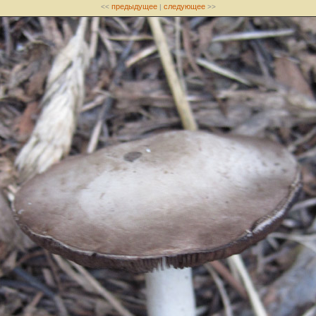
предыдущее
следующее
<<
|
>>