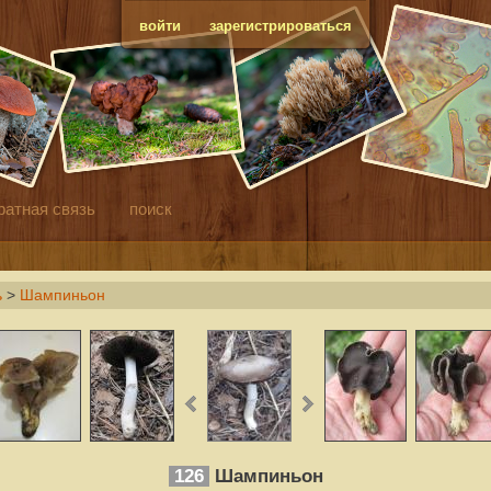
войти
зарегистрироваться
ратная связь
поиск
ь
>
Шампиньон
126
Шампиньон