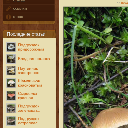
статьи
пре
<<
ссылки
о нас
Последние статьи
Подгруздок
придорожный
Бледная поганка
Паутинник
заостренно...
Шампиньон
красноватый
Сыроежка
красная
Подгруздок
зеленоват...
Подгруздок
остроплас...