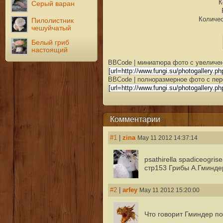
К
Серый варан
Количес
Пилолистник
чешуйчатый
Белый гриб
настоящий
BBCode | миниатюра фото с увеличен
BBCode | полноразмерное фото с пер
Комментарии
#1
|
zina
May 11 2012 14:37:14
psathirella spadiceogris
стр153 Грибы А.Гминде
#2
|
arfey
May 11 2012 15:20:00
Что говорит Гминдер п