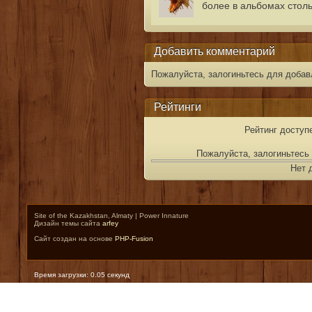
более в альбомах столь
Добавить комментарий
Пожалуйста, залогиньтесь для добав
Рейтинги
Рейтинг доступ
Пожалуйста, залогиньтесь 
Нет 
Site of the Kazakhstan, Almaty | Power Innature
Дизайн темы сайта
arfey
Сайт создан на основе
PHP-Fusion
Время загрузки: 0.05 секунд