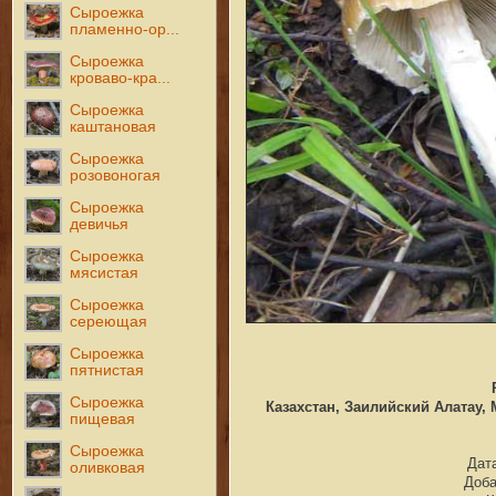
Сыроежка
пламенно-ор...
Сыроежка
кроваво-кра...
Сыроежка
каштановая
Сыроежка
розовоногая
Сыроежка
девичья
Сыроежка
мясистая
Сыроежка
сереющая
Сыроежка
пятнистая
Сыроежка
Казахстан, Заилийский Алатау, 
пищевая
Сыроежка
Дата
оливковая
Доб