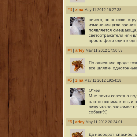
#3
|
zina
May 11 2012 16:27:38
ничего, но похоже, стру
изменении угла зрения
появляется смещающаяс
светоотражатели или в
просто фото один к одн
#4
|
arfey
May 11 2012 17:50:53
По описанию вроде тож
все шляпки однотонные
#5
|
zina
May 11 2012 19:54:18
О"кей
Мне почти совестно по
плотно занимаетесь и н
вижу что-то знакомое н
собаки%)
#6
|
arfey
May 11 2012 20:24:01
Да наоборот, спасибо, 