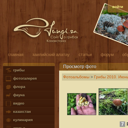
войти
главная
заилийский алатау
статьи
форум
об
Просмотр фото
грибы
Фотоальбомы
>
Грибы 2010. Июн
фотогалерея
флора
фауна
видео
казахстан
кулинария
7
P