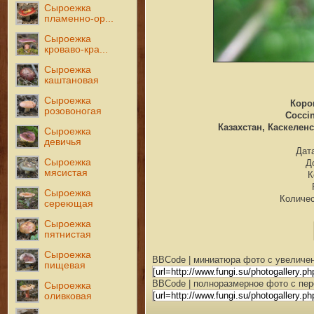
Сыроежка
пламенно-ор...
Сыроежка
кроваво-кра...
Сыроежка
каштановая
Сыроежка
Коро
розовоногая
Coccin
Казахстан, Каскеленс
Сыроежка
девичья
Дата
Сыроежка
Д
мясистая
К
Сыроежка
Количес
сереющая
Сыроежка
пятнистая
Сыроежка
BBCode | миниатюра фото с увеличен
пищевая
BBCode | полноразмерное фото с пер
Сыроежка
оливковая