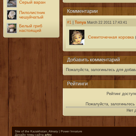
Серый варан
Комментарии
Пилолистник
чешуйчатый
#1
|
Tonya
March 22 2011 17:43:41
Белый гриб
настоящий
Семиточечная коровка
(
Добавить комментарий
Пожалуйста, залогиньтесь для добав
Рейтинги
Рейтинг доступ
Пожалуйста, залогиньтесь 
Нет 
Site of the Kazakhstan, Almaty | Power Innature
Дизайн темы сайта
arfey