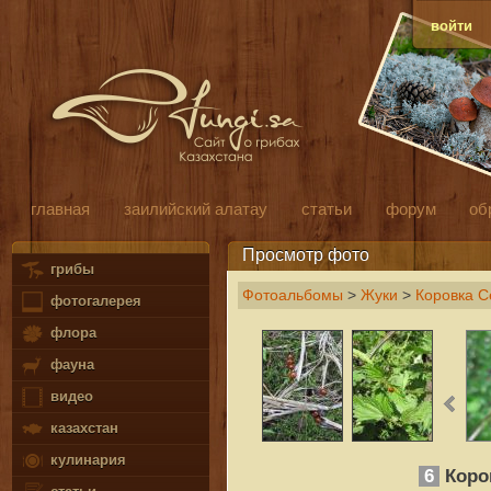
войти
главная
заилийский алатау
статьи
форум
об
Просмотр фото
грибы
Фотоальбомы
>
Жуки
>
Коровка С
фотогалерея
флора
фауна
видео
казахстан
кулинария
6
Коро