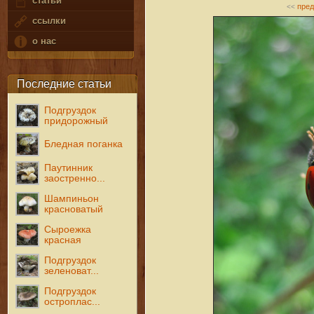
статьи
пре
<<
ссылки
о нас
Последние статьи
Подгруздок
придорожный
Бледная поганка
Паутинник
заостренно...
Шампиньон
красноватый
Сыроежка
красная
Подгруздок
зеленоват...
Подгруздок
остроплас...