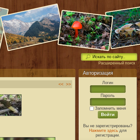
Расширенный поиск
Авторизация
Логин
<<
>>
Пароль
Запомнить меня
Вы не зарегистрированы?
Нажмите здесь
для
регистрации.