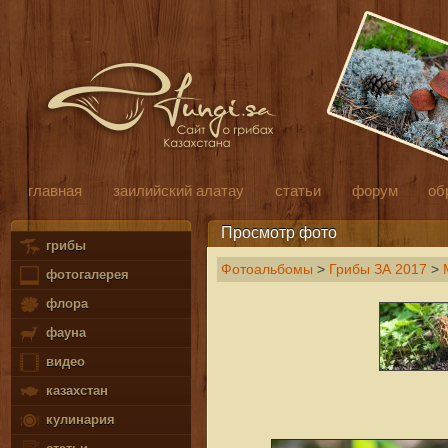
главная
заилийский алатау
статьи
форум
об
Просмотр фото
грибы
Фотоальбомы
>
Грибы ЗА 2017
>
фотогалерея
флора
фауна
видео
казахстан
кулинария