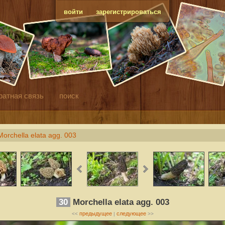
войти
зарегистрироваться
ратная связь
поиск
Morchella elata agg. 003
30
Morchella elata agg. 003
предыдущее
следующее
<<
|
>>