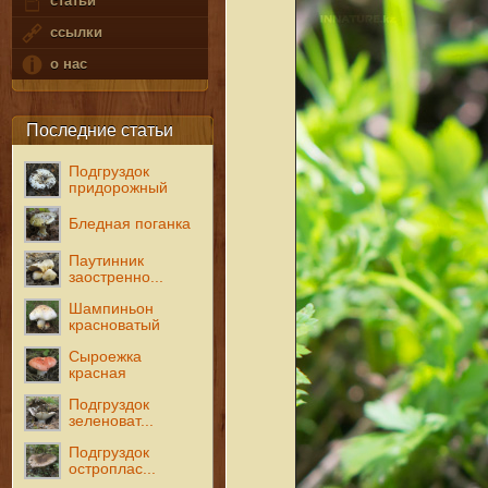
статьи
ссылки
о нас
Последние статьи
Подгруздок
придорожный
Бледная поганка
Паутинник
заостренно...
Шампиньон
красноватый
Сыроежка
красная
Подгруздок
зеленоват...
Подгруздок
остроплас...