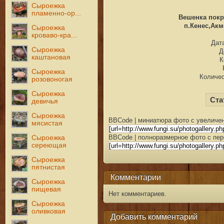
Сыроежка
пламенно-ор...
Вешенка покры
п.Кенес,Акм
Сыроежка
кроваво-кра...
Дата
Сыроежка
Д
каштановая
К
Сыроежка
Количес
розовоногая
Сыроежка
Ста
девичья
Сыроежка
BBCode | миниатюра фото с увеличен
мясистая
BBCode | полноразмерное фото с пер
Сыроежка
сереющая
Сыроежка
пятнистая
Комментарии
Сыроежка
пищевая
Нет комментариев.
Сыроежка
оливковая
Добавить комментарий