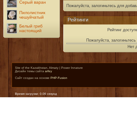
Серый варан
Пожалуйста, залогиньтесь для добав
Пилолистник
чешуйчатый
Рейтинги
Белый гриб
Рейтинг доступ
настоящий
Пожалуйста, залогиньтесь 
Нет 
Site of the Kazakhstan, Almaty | Power Innature
Дизайн темы сайта
arfey
Сайт создан на основе
PHP-Fusion
Время загрузки: 0.06 секунд