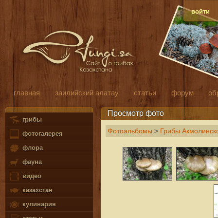
войти
главная
заилийский алатау
статьи
форум
об
Просмотр фото
грибы
Фотоальбомы
>
Грибы Акмолинско
фотогалерея
флора
фауна
видео
казахстан
кулинария