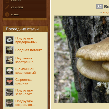
статьи
32
Ве
ссылки
пре
<<
о нас
Последние статьи
Подгруздок
придорожный
Бледная поганка
Паутинник
заостренно...
Шампиньон
красноватый
Сыроежка
красная
Подгруздок
зеленоват...
Подгруздок
остроплас...