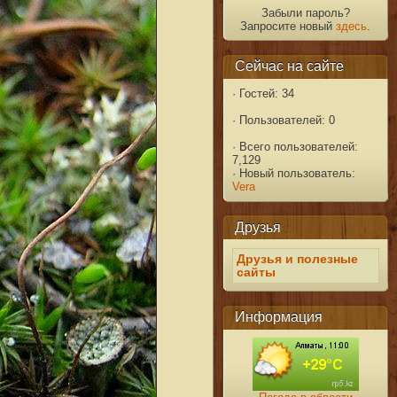
Забыли пароль?
Запросите новый
здесь
.
Сейчас на сайте
·
Гостей: 34
·
Пользователей: 0
·
Всего пользователей:
7,129
·
Новый пользователь:
Vera
Друзья
Друзья и полезные
сайты
Информация