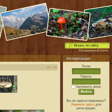
Расширенный поиск
Авторизация
Логин
<<
>>
Пароль
Запомнить меня
Вы не зарегистрированы?
Нажмите здесь
для
регистрации.