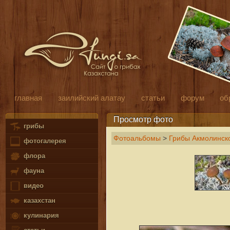
главная
заилийский алатау
статьи
форум
об
Просмотр фото
грибы
Фотоальбомы
>
Грибы Акмолинско
фотогалерея
флора
фауна
видео
казахстан
кулинария