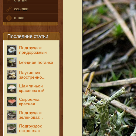
статьи
ссылки
о нас
Последние статьи
Подгруздок
придорожный
Бледная поганка
Паутинник
заостренно...
Шампиньон
красноватый
Сыроежка
красная
Подгруздок
зеленоват...
Подгруздок
остроплас...