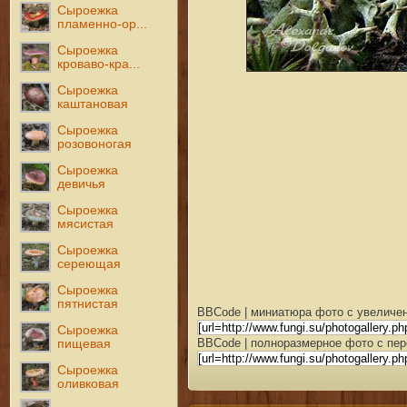
Сыроежка
пламенно-ор...
Сыроежка
кроваво-кра...
Сыроежка
каштановая
Сыроежка
розовоногая
Сыроежка
девичья
Сыроежка
мясистая
Сыроежка
сереющая
Сыроежка
пятнистая
BBCode | миниатюра фото с увеличен
Сыроежка
BBCode | полноразмерное фото с пер
пищевая
Сыроежка
оливковая