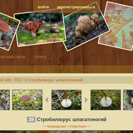
войти
зарегистрироваться
ратная связь
поиск
й обл. 2017
>
Стробилюрус шпагатоногий
28
Стробилюрус шпагатоногий
предыдущее
следующее
<<
|
>>