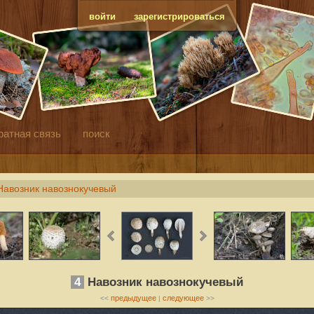
войти
зарегистрироваться
ратная связь
поиск
Навозник навознокучевый
4
Навозник навознокучевый
предыдущее
следующее
<<
|
>>