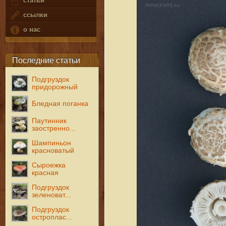
статьи
ссылки
о нас
Последние статьи
Подгруздок
придорожный
Бледная поганка
Паутинник
заостренно...
Шампиньон
красноватый
Сыроежка
красная
Подгруздок
зеленоват...
Подгруздок
остроплас...