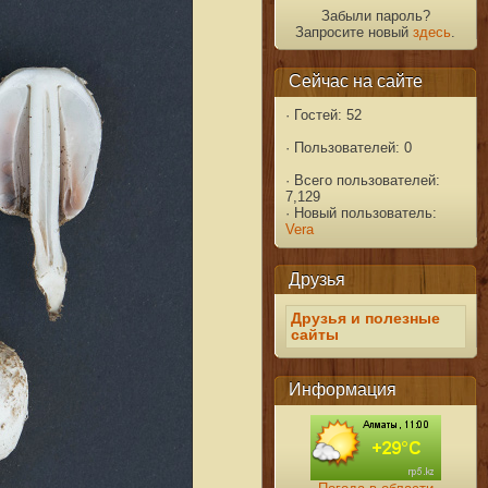
Забыли пароль?
Запросите новый
здесь
.
Сейчас на сайте
·
Гостей: 52
·
Пользователей: 0
·
Всего пользователей:
7,129
·
Новый пользователь:
Vera
Друзья
Друзья и полезные
сайты
Информация