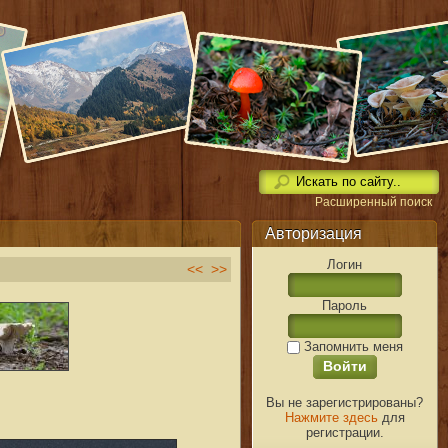
Расширенный поиск
Авторизация
Логин
<<
>>
Пароль
Запомнить меня
Вы не зарегистрированы?
Нажмите здесь
для
регистрации.