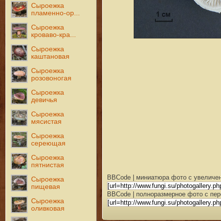
Сыроежка
пламенно-ор...
Сыроежка
кроваво-кра...
Сыроежка
каштановая
Сыроежка
розовоногая
Сыроежка
девичья
Сыроежка
мясистая
Сыроежка
сереющая
Сыроежка
пятнистая
BBCode | миниатюра фото с увеличен
Сыроежка
пищевая
BBCode | полноразмерное фото с пер
Сыроежка
оливковая