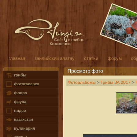
главная
заилийский алатау
статьи
форум
об
Просмотр фото
грибы
Фотоальбомы
>
Грибы ЗА 2017
>
фотогалерея
флора
фауна
видео
казахстан
кулинария