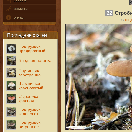
статьи
ссылки
22
Строби
о нас
пре
<<
Последние статьи
Подгруздок
придорожный
Бледная поганка
Паутинник
заостренно...
Шампиньон
красноватый
Сыроежка
красная
Подгруздок
зеленоват...
Подгруздок
остроплас...