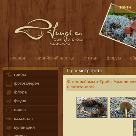
войти
главная
заилийский алатау
статьи
форум
об
Просмотр фото
грибы
Фотоальбомы
>
Грибы Акмолинско
фотогалерея
шпагатоногий
флора
фауна
видео
казахстан
кулинария