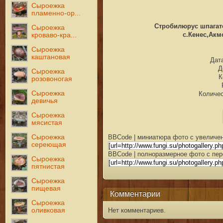
Сыроежка
пламенно-ор...
Стробилюрус шпагатон
Сыроежка
с.Кенес,Акмо
кроваво-кра...
Сыроежка
каштановая
Дата
Д
Сыроежка
К
розовоногая
Сыроежка
Количес
девичья
Сыроежка
мясистая
BBCode | миниатюра фото с увеличен
Сыроежка
сереющая
BBCode | полноразмерное фото с пер
Сыроежка
пятнистая
Сыроежка
пищевая
Комментарии
Сыроежка
оливковая
Нет комментариев.