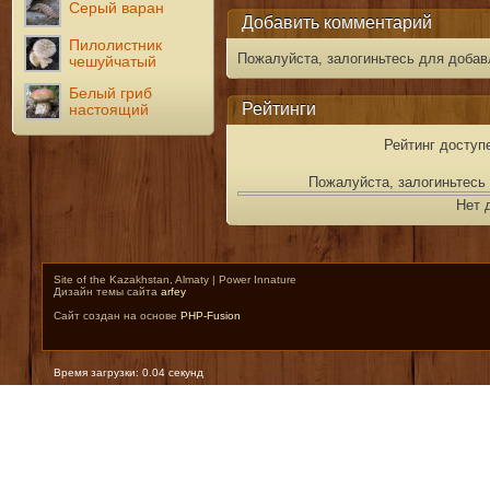
Серый варан
Добавить комментарий
Пилолистник
Пожалуйста, залогиньтесь для добав
чешуйчатый
Белый гриб
Рейтинги
настоящий
Рейтинг доступ
Пожалуйста, залогиньтесь 
Нет 
Site of the Kazakhstan, Almaty | Power Innature
Дизайн темы сайта
arfey
Сайт создан на основе
PHP-Fusion
Время загрузки: 0.04 секунд