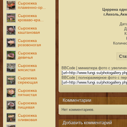
Сыроежка
пламенно-ор...
Церрена одно
г.Акколь,Акм
Сыроежка
кроваво-кра...
Дата
Сыроежка
Д
каштановая
К
Сыроежка
Количес
розовоногая
Сыроежка
Ста
девичья
Сыроежка
BBCode | миниатюра фото с увеличен
мясистая
BBCode | полноразмерное фото с пер
Сыроежка
сереющая
Сыроежка
пятнистая
Комментарии
Сыроежка
пищевая
Нет комментариев.
Сыроежка
оливковая
Добавить комментарий