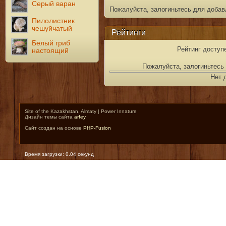
Серый варан
Пожалуйста, залогиньтесь для добав
Пилолистник
чешуйчатый
Рейтинги
Белый гриб
Рейтинг доступ
настоящий
Пожалуйста, залогиньтесь 
Нет 
Site of the Kazakhstan, Almaty | Power Innature
Дизайн темы сайта
arfey
Сайт создан на основе
PHP-Fusion
Время загрузки: 0.04 секунд