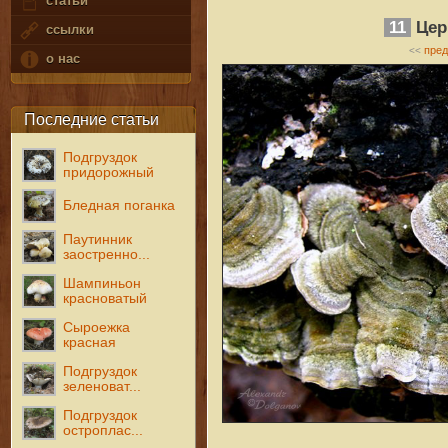
статьи
11
Цер
ссылки
пре
<<
о нас
Последние статьи
Подгруздок
придорожный
Бледная поганка
Паутинник
заостренно...
Шампиньон
красноватый
Сыроежка
красная
Подгруздок
зеленоват...
Подгруздок
остроплас...