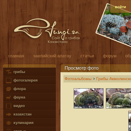
войти
главная
заилийский алатау
статьи
форум
об
Просмотр фото
грибы
Фотоальбомы
>
Грибы Акмолинско
фотогалерея
флора
фауна
видео
казахстан
кулинария