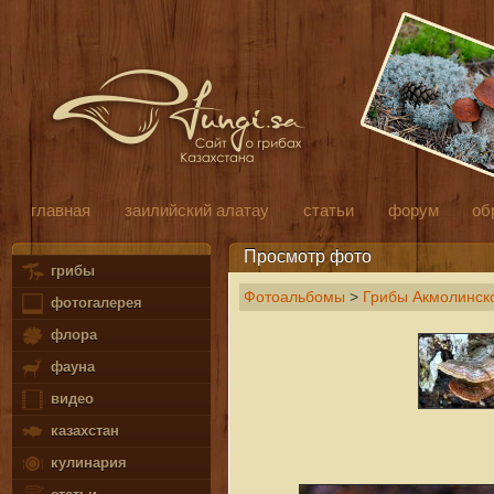
главная
заилийский алатау
статьи
форум
об
Просмотр фото
грибы
Фотоальбомы
>
Грибы Акмолинско
фотогалерея
флора
фауна
видео
казахстан
кулинария