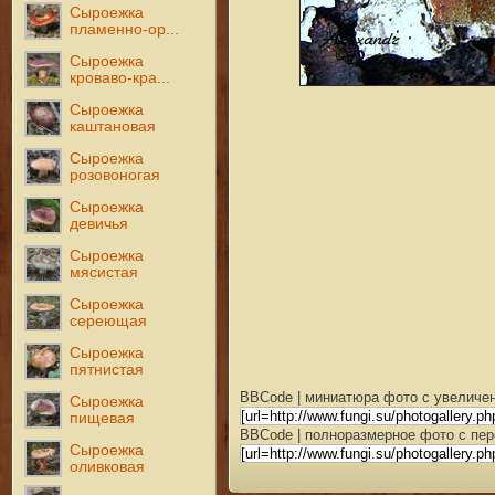
Сыроежка
пламенно-ор...
Сыроежка
кроваво-кра...
Сыроежка
каштановая
Сыроежка
розовоногая
Сыроежка
девичья
Сыроежка
мясистая
Сыроежка
сереющая
Сыроежка
пятнистая
BBCode | миниатюра фото с увеличен
Сыроежка
пищевая
BBCode | полноразмерное фото с пер
Сыроежка
оливковая