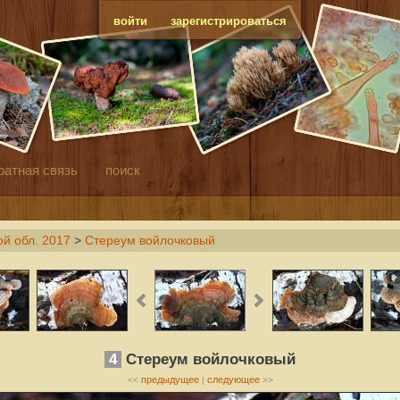
войти
зарегистрироваться
ратная связь
поиск
й обл. 2017
>
Стереум войлочковый
4
Стереум войлочковый
предыдущее
следующее
<<
|
>>