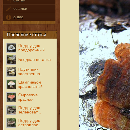
статьи
ссылки
о нас
Последние статьи
Подгруздок
придорожный
Бледная поганка
Паутинник
заостренно...
Шампиньон
красноватый
Сыроежка
красная
Подгруздок
зеленоват...
Подгруздок
остроплас...