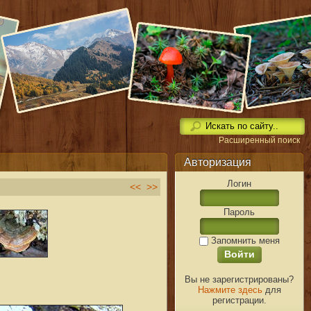
Расширенный поиск
Авторизация
Логин
<<
>>
Пароль
Запомнить меня
Вы не зарегистрированы?
Нажмите здесь
для
регистрации.