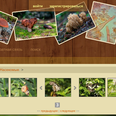
войти
зарегистрироваться
ратная связь
поиск
 Насекомые.
>
3
предыдущее
следующее
<<
|
>>