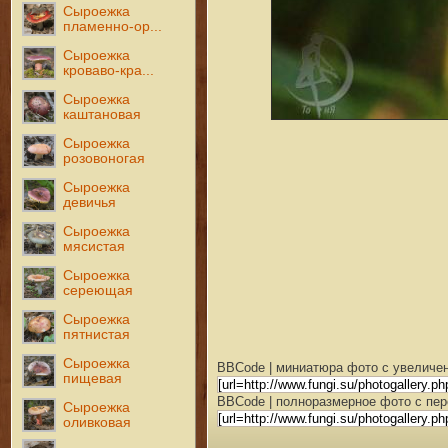
Сыроежка
пламенно-ор...
Сыроежка
кроваво-кра...
Сыроежка
каштановая
Сыроежка
розовоногая
Сыроежка
девичья
Сыроежка
мясистая
Сыроежка
сереющая
Сыроежка
пятнистая
Сыроежка
BBCode | миниатюра фото с увеличен
пищевая
BBCode | полноразмерное фото с пер
Сыроежка
оливковая