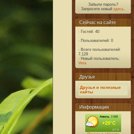
Забыли пароль?
Запросите новый
здесь
.
Сейчас на сайте
·
Гостей: 40
·
Пользователей: 0
·
Всего пользователей:
7,129
·
Новый пользователь:
Vera
Друзья
Друзья и полезные
сайты
Информация