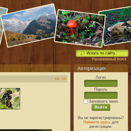
Расширенный поиск
Авторизация
Логин
<<
>>
Пароль
Запомнить меня
Вы не зарегистрированы?
Нажмите здесь
для
регистрации.