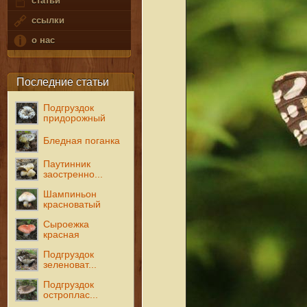
статьи
ссылки
о нас
Последние статьи
Подгруздок
придорожный
Бледная поганка
Паутинник
заостренно...
Шампиньон
красноватый
Сыроежка
красная
Подгруздок
зеленоват...
Подгруздок
остроплас...