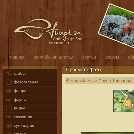
главная
заилийский алатау
статьи
форум
об
Просмотр фото
грибы
Фотоальбомы
>
Фауна Таиланда.
фотогалерея
флора
фауна
видео
казахстан
кулинария