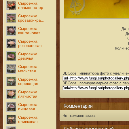
Сыроежка
пламенно-ор...
Сыроежка
кроваво-кра...
Дата
Сыроежка
каштановая
Д
К
Сыроежка
розовоногая
Количес
Сыроежка
девичья
Сыроежка
мясистая
BBCode | миниатюра фото с увеличен
Сыроежка
BBCode | полноразмерное фото с пер
сереющая
Сыроежка
пятнистая
Сыроежка
Комментарии
пищевая
Нет комментариев.
Сыроежка
оливковая
Добавить комментарий