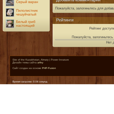
Серый варан
Пожалуйста, залогиньтесь для добав
Пилолистник
чешуйчатый
Рейтинги
Белый гриб
настоящий
Рейтинг доступ
Пожалуйста, залогиньтесь 
Нет 
Site of the Kazakhstan, Almaty | Power Innature
Дизайн темы сайта
arfey
Сайт создан на основе
PHP-Fusion
Время загрузки: 0.04 секунд