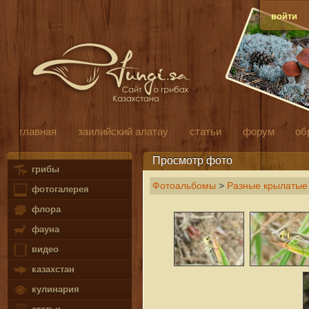
войти
главная
заилийский алатау
статьи
форум
об
Просмотр фото
грибы
Фотоальбомы
>
Разные крылатые 
фотогалерея
флора
фауна
видео
казахстан
кулинария