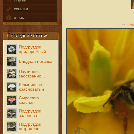
статьи
ссылки
о нас
пре
<<
Последние статьи
Подгруздок
придорожный
Бледная поганка
Паутинник
заостренно...
Шампиньон
красноватый
Сыроежка
красная
Подгруздок
зеленоват...
Подгруздок
остроплас...