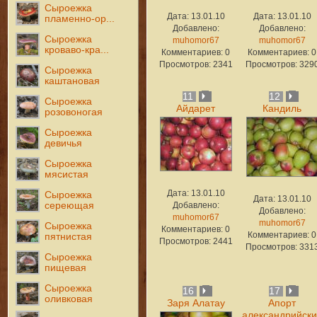
Сыроежка
Дата: 13.01.10
Дата: 13.01.10
пламенно-ор...
Добавлено:
Добавлено:
Сыроежка
muhomor67
muhomor67
кроваво-кра...
Комментариев: 0
Комментариев: 0
Просмотров: 2341
Просмотров: 329
Сыроежка
каштановая
11
12
Сыроежка
Айдарет
Кандиль
розовоногая
Сыроежка
девичья
Сыроежка
мясистая
Дата: 13.01.10
Сыроежка
Дата: 13.01.10
сереющая
Добавлено:
Добавлено:
muhomor67
muhomor67
Сыроежка
Комментариев: 0
Комментариев: 0
пятнистая
Просмотров: 2441
Просмотров: 331
Сыроежка
пищевая
Сыроежка
16
17
оливковая
Заря Алатау
Апорт
александрийск