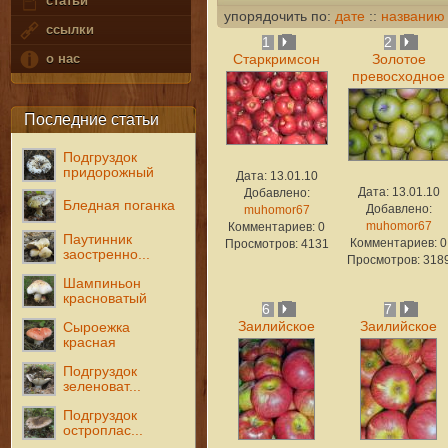
статьи
упорядочить по:
дате
::
названию
ссылки
1
2
о нас
Старкримсон
Золотое
превосходное
Последние статьи
Подгруздок
придорожный
Дата: 13.01.10
Дата: 13.01.10
Добавлено:
Бледная поганка
Добавлено:
muhomor67
muhomor67
Комментариев: 0
Паутинник
Комментариев: 0
Просмотров: 4131
заостренно...
Просмотров: 318
Шампиньон
красноватый
6
7
Заилийское
Заилийское
Сыроежка
красная
Подгруздок
зеленоват...
Подгруздок
остроплас...