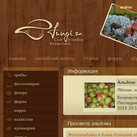
войти
главная
заилийский алатау
статьи
форум
об
Информация
грибы
Альбом:
фотогалерея
Яблоки, к
флора
Количест
фауна
Последне
2015 23:1
видео
казахстан
Просмотр альбома
кулинария
Фотоальбомы
>
Алма-Атинские я