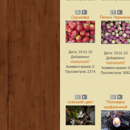
26
27
Грушовка
Пепин Черненк
Дата: 16.01.10
Дата: 18.01.10
Добавлено:
Добавлено:
muhomor67
muhomor67
Комментариев: 0
Комментариев: 0
Просмотров: 2274
Просмотров: 308
31
32
осенний цвет
Поплавок
шафранный