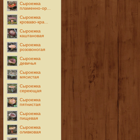
Сыроежка
пламенно-ор...
Сыроежка
кроваво-кра...
Сыроежка
каштановая
Сыроежка
розовоногая
Сыроежка
девичья
Сыроежка
мясистая
Сыроежка
сереющая
Сыроежка
пятнистая
Сыроежка
пищевая
Сыроежка
оливковая