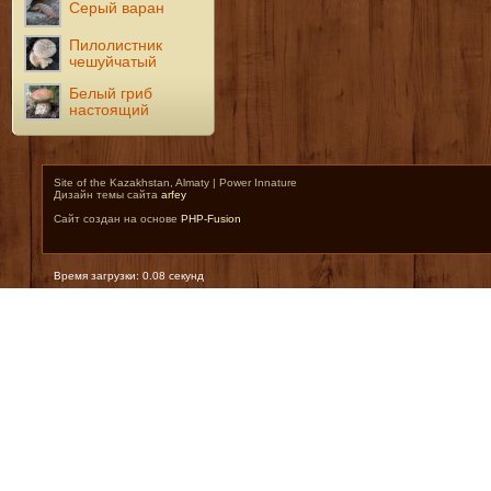
Серый варан
Пилолистник
чешуйчатый
Белый гриб
настоящий
Site of the Kazakhstan, Almaty | Power Innature
Дизайн темы сайта
arfey
Сайт создан на основе
PHP-Fusion
Время загрузки: 0.08 секунд