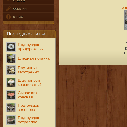
статьи
Куд
ссылки
о нас
Последние статьи
Подгруздок
К
придорожный
П
Бледная поганка
Паутинник
заостренно...
Шампиньон
красноватый
Сыроежка
красная
Подгруздок
зеленоват...
Подгруздок
остроплас...