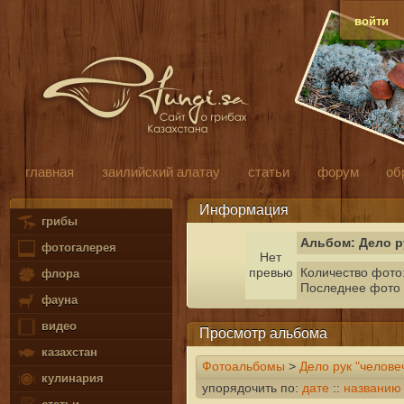
войти
главная
заилийский алатау
статьи
форум
об
Информация
грибы
Альбом: Дело р
фотогалерея
Нет
превью
Количество фото:
флора
Последнее фото
фауна
видео
Просмотр альбома
казахстан
Фотоальбомы
>
Дело рук "челове
кулинария
упорядочить по:
дате
::
названию