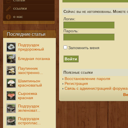
статьи
ссылки
Сейчас вы не авторизованы. Можете с
о нас
Логин:
Пароль:
Последние статьи
Подгруздок
Запомнить меня
придорожный
Бледная поганка
Паутинник
Полезные ссылки
заостренно...
Восстановление пароля
Шампиньон
Регистрация
красноватый
Связь с администрацией форума
Сыроежка
Ве
красная
Подгруздок
зеленоват...
Подгруздок
остроплас...