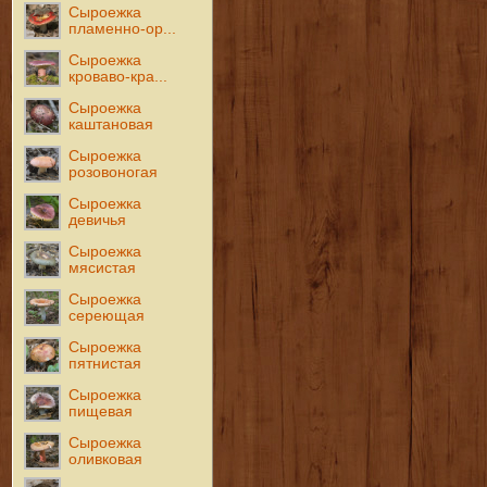
Сыроежка
пламенно-ор...
Сыроежка
кроваво-кра...
Сыроежка
каштановая
Сыроежка
розовоногая
Сыроежка
девичья
Сыроежка
мясистая
Сыроежка
сереющая
Сыроежка
пятнистая
Сыроежка
пищевая
Сыроежка
оливковая