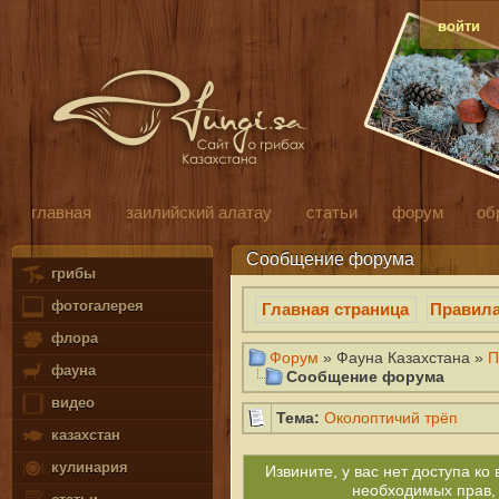
войти
главная
заилийский алатау
статьи
форум
об
Сообщение форума
грибы
фотогалерея
Главная страница
Правил
флора
Форум
» Фауна Казахстана »
П
фауна
Сообщение форума
видео
Тема:
Околоптичий трёп
казахстан
кулинария
Извините, у вас нет доступа к
необходимых прав,