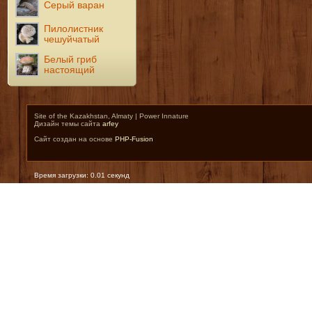
Серый варан
Пилолистник
чешуйчатый
Белый гриб
настоящий
Site of the Kazakhstan, Almaty | Power Innature
Дизайн темы сайта
arfey
Сайт создан на основе
PHP-Fusion
Время загрузки: 0.01 секунд