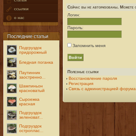
статьи
Сейчас вы не авторизованы. Можете с
ссылки
Логин:
о нас
Пароль:
Последние статьи
Запомнить меня
Подгруздок
придорожный
Бледная поганка
Полезные ссылки
Паутинник
заостренно...
Восстановление пароля
Регистрация
Шампиньон
Связь с администрацией форума
красноватый
Сыроежка
красная
Подгруздок
зеленоват...
Подгруздок
остроплас...