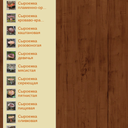
Сыроежка
пламенно-ор...
Сыроежка
кроваво-кра...
Сыроежка
каштановая
Сыроежка
розовоногая
Сыроежка
девичья
Сыроежка
мясистая
Сыроежка
сереющая
Сыроежка
пятнистая
Сыроежка
пищевая
Сыроежка
оливковая