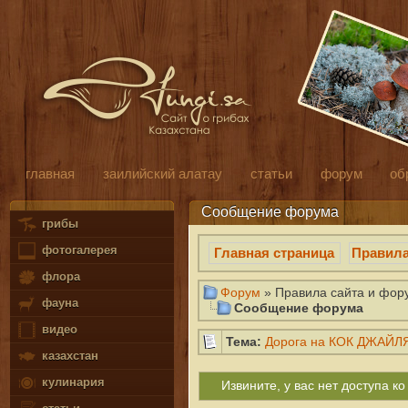
главная
заилийский алатау
статьи
форум
об
Сообщение форума
грибы
фотогалерея
Главная страница
Правил
флора
Форум
» Правила сайта и фор
фауна
Сообщение форума
видео
Тема:
Дорога на КОК ДЖАЙЛ
казахстан
кулинария
Извините, у вас нет доступа 