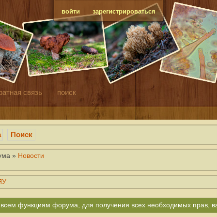
войти
зарегистрироваться
ратная связь
поиск
а
Поиск
ума »
Новости
ЯУ
ко всем функциям форума, для получения всех необходимых прав, 