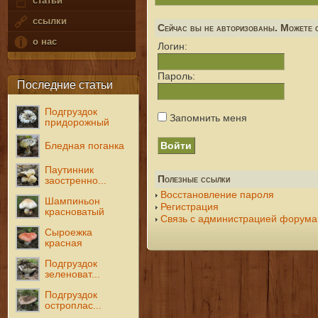
статьи
ссылки
Сейчас вы не авторизованы. Можете с
о нас
Логин:
Пароль:
Последние статьи
Подгруздок
Запомнить меня
придорожный
Бледная поганка
Паутинник
Полезные ссылки
заостренно...
Восстановление пароля
Шампиньон
Регистрация
красноватый
Связь с администрацией форума
Сыроежка
красная
Подгруздок
зеленоват...
Подгруздок
остроплас...