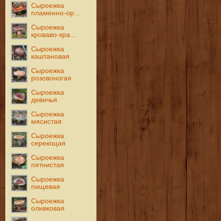
Сыроежка
пламенно-ор...
Сыроежка
кроваво-кра...
Сыроежка
каштановая
Сыроежка
розовоногая
Сыроежка
девичья
Сыроежка
мясистая
Сыроежка
сереющая
Сыроежка
пятнистая
Сыроежка
пищевая
Сыроежка
оливковая