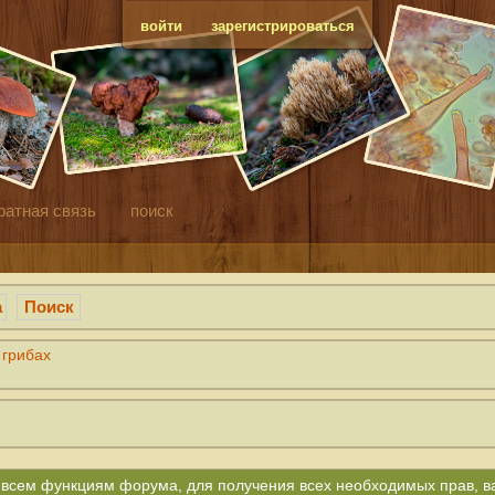
войти
зарегистрироваться
ратная связь
поиск
а
Поиск
 грибах
ко всем функциям форума, для получения всех необходимых прав, 