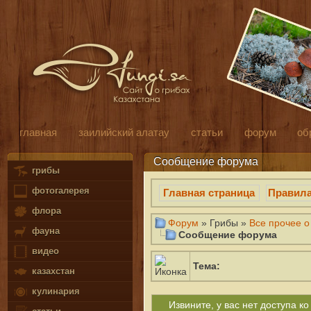
главная
заилийский алатау
статьи
форум
об
Сообщение форума
грибы
фотогалерея
Главная страница
Правил
флора
Форум
» Грибы »
Все прочее о
фауна
Сообщение форума
видео
Тема:
казахстан
кулинария
Извините, у вас нет доступа 