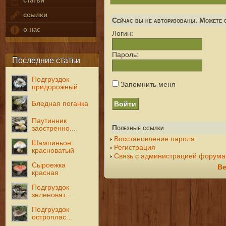
статьи
ссылки
Сейчас вы не авторизованы. Можете с
о нас
Логин:
Пароль:
Последние статьи
Подгруздок
Запомнить меня
придорожный
Бледная поганка
Паутинник
Полезные ссылки
заостренно...
Восстановление пароля
Шампиньон
Регистрация
красноватый
Связь с администрацией форума
Сыроежка
Ве
красная
Подгруздок
зеленоват...
Подгруздок
остроплас...