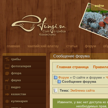
войти
главная
заилийский алатау
статьи
форум
об
Сообщение форума
грибы
фотогалерея
Главная страница
Правил
флора
Форум
» О сайте и форуме »
Ч
фауна
Сообщение форума
видео
Тема:
Эмблема сайта
казахстан
кулинария
Извините, у вас нет доступа к
необходимых прав,