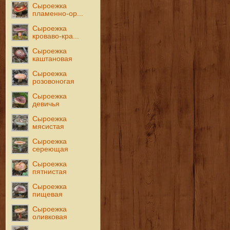
Сыроежка
пламенно-ор...
Сыроежка
кроваво-кра...
Сыроежка
каштановая
Сыроежка
розовоногая
Сыроежка
девичья
Сыроежка
мясистая
Сыроежка
сереющая
Сыроежка
пятнистая
Сыроежка
пищевая
Сыроежка
оливковая