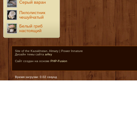
Серый варан
Пилолистник
чешуйчатый
Белый гриб
настоящий
Site of the Kazakhstan, Almaty | Power Innature
Дизайн темы сайта
arfey
Сайт создан на основе
PHP-Fusion
Время загрузки: 0.02 секунд