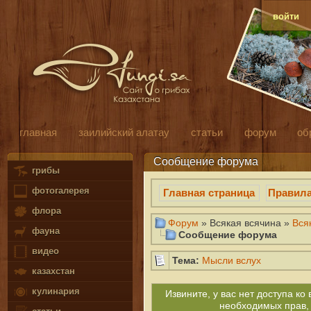
войти
главная
заилийский алатау
статьи
форум
об
Сообщение форума
грибы
фотогалерея
Главная страница
Правил
флора
Форум
» Всякая всячина »
Вся
фауна
Сообщение форума
видео
Тема:
Мысли вслух
казахстан
кулинария
Извините, у вас нет доступа к
необходимых прав,