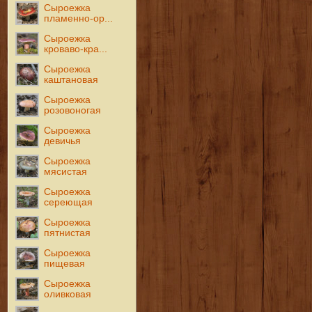
Сыроежка
пламенно-ор...
Сыроежка
кроваво-кра...
Сыроежка
каштановая
Сыроежка
розовоногая
Сыроежка
девичья
Сыроежка
мясистая
Сыроежка
сереющая
Сыроежка
пятнистая
Сыроежка
пищевая
Сыроежка
оливковая