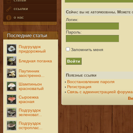
статьи
ссылки
Сейчас вы не авторизованы. Можете с
о нас
Логин:
Пароль:
Последние статьи
Подгруздок
Запомнить меня
придорожный
Бледная поганка
Паутинник
Полезные ссылки
заостренно...
Восстановление пароля
Шампиньон
Регистрация
красноватый
Связь с администрацией форума
Сыроежка
Ве
красная
Подгруздок
зеленоват...
Подгруздок
остроплас...