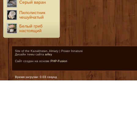
Серый варан
Пилолистник
чешуйчатый
Белый гриб
настоящий
Site of the Kazakhstan, Almaty | Power Innature
Дизайн темы сайта
arfey
Сайт создан на основе
PHP-Fusion
Время загрузки: 0.03 секунд