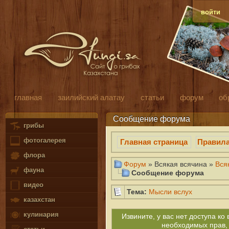
войти
главная
заилийский алатау
статьи
форум
об
Сообщение форума
грибы
фотогалерея
Главная страница
Правил
флора
Форум
» Всякая всячина »
Вся
фауна
Сообщение форума
видео
Тема:
Мысли вслух
казахстан
кулинария
Извините, у вас нет доступа к
необходимых прав,