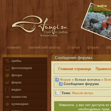
войти
главная
заилийский алатау
статьи
форум
об
Сообщение форума
грибы
фотогалерея
Главная страница
Правил
флора
Форум
» Всякая всячина »
Вся
фауна
Сообщение форума
видео
Тема:
Мысли вслух
казахстан
кулинария
Извините, у вас нет доступа к
необходимых прав,