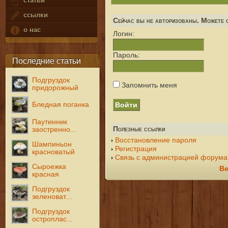
статьи
ссылки
Сейчас вы не авторизованы. Можете с
о нас
Логин:
Пароль:
Последние статьи
Подгруздок
Запомнить меня
придорожный
Бледная поганка
Паутинник
Полезные ссылки
заостренно...
Восстановление пароля
Шампиньон
Регистрация
красноватый
Связь с администрацией форума
Сыроежка
Ве
красная
Подгруздок
зеленоват...
Подгруздок
остроплас...