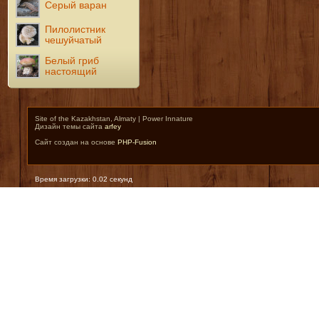
Серый варан
Пилолистник
чешуйчатый
Белый гриб
настоящий
Site of the Kazakhstan, Almaty | Power Innature
Дизайн темы сайта
arfey
Сайт создан на основе
PHP-Fusion
Время загрузки: 0.02 секунд