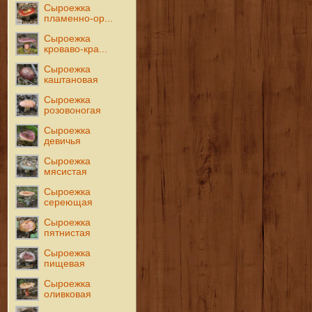
Сыроежка
пламенно-ор...
Сыроежка
кроваво-кра...
Сыроежка
каштановая
Сыроежка
розовоногая
Сыроежка
девичья
Сыроежка
мясистая
Сыроежка
сереющая
Сыроежка
пятнистая
Сыроежка
пищевая
Сыроежка
оливковая