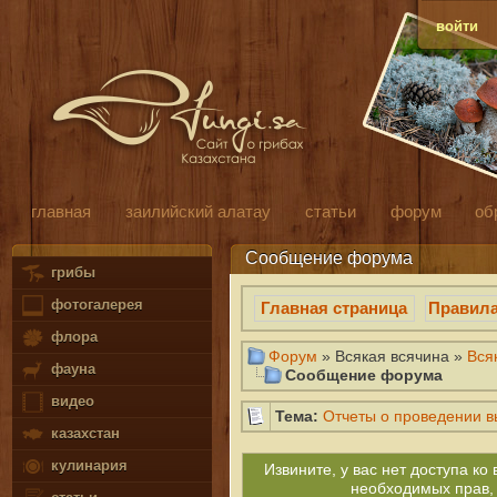
войти
главная
заилийский алатау
статьи
форум
об
Сообщение форума
грибы
фотогалерея
Главная страница
Правил
флора
Форум
» Всякая всячина »
Вся
фауна
Сообщение форума
видео
Тема:
Отчеты о проведении 
казахстан
кулинария
Извините, у вас нет доступа к
необходимых прав,