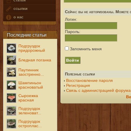
статьи
ссылки
Сейчас вы не авторизованы. Можете с
о нас
Логин:
Пароль:
Последние статьи
Подгруздок
Запомнить меня
придорожный
Бледная поганка
Паутинник
Полезные ссылки
заостренно...
Восстановление пароля
Шампиньон
Регистрация
красноватый
Связь с администрацией форума
Сыроежка
Ве
красная
Подгруздок
зеленоват...
Подгруздок
остроплас...