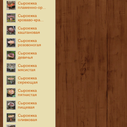
Сыроежка
пламенно-ор...
Сыроежка
кроваво-кра...
Сыроежка
каштановая
Сыроежка
розовоногая
Сыроежка
девичья
Сыроежка
мясистая
Сыроежка
сереющая
Сыроежка
пятнистая
Сыроежка
пищевая
Сыроежка
оливковая