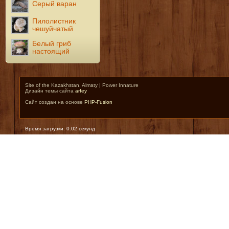
Серый варан
Пилолистник
чешуйчатый
Белый гриб
настоящий
Site of the Kazakhstan, Almaty | Power Innature
Дизайн темы сайта
arfey
Сайт создан на основе
PHP-Fusion
Время загрузки: 0.02 секунд