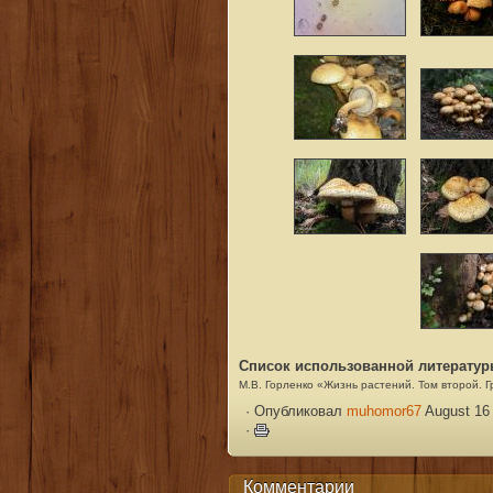
Список использованной литератур
М.В. Горленко «Жизнь растений. Том второй. 
·
Опубликовал
muhomor67
August 16 
·
Комментарии