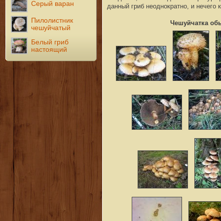
Серый варан
данный гриб неоднократно, и нечего 
Пилолистник
Чешуйчатка об
чешуйчатый
Белый гриб
настоящий