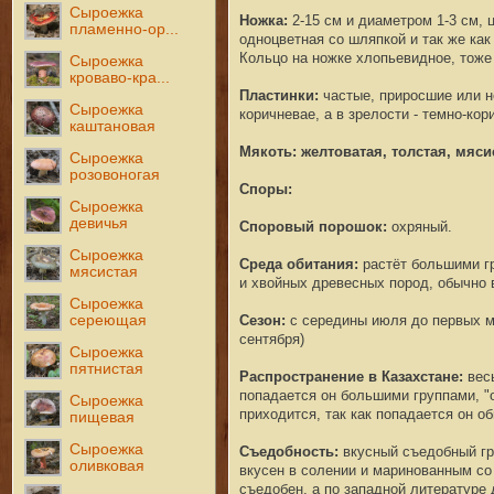
Сыроежка
Ножка
:
2-15 см и диаметром 1-3 см,
пламенно-ор...
одноцветная со шляпкой и так же ка
Кольцо на ножке хлопьевидное, тоже
Сыроежка
кроваво-кра...
Пластинки
:
частые, приросшие или н
Сыроежка
коричневае, а в зрелости - темно-кор
каштановая
Мякоть
: желтоватая, толстая, мяси
Сыроежка
розовоногая
Споры:
Сыроежка
девичья
Споровый
порошок:
охряный.
Сыроежка
Среда обитания:
растёт
большими г
мясистая
и хвойных древесных пород, обычно 
Сыроежка
сереющая
Сезон:
с середины июля до первых мо
сентября)
Сыроежка
пятнистая
Распространение в Казахстане:
вес
попадается он большими группами, "
Сыроежка
приходится, так как попадается он о
пищевая
Сыроежка
Съедобность:
вкусный съедобный г
оливковая
вкусен в солении и маринованным со
съедобен, а по западной литературе