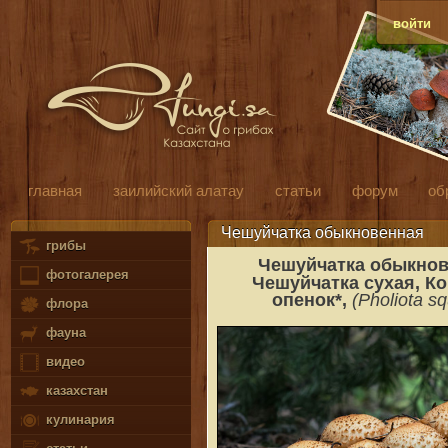
войти
главная
заилийский алатау
статьи
форум
об
Чешуйчатка обыкновенная
грибы
Чешуйчатка обыкно
фотогалерея
Чешуйчатка сухая, К
опенок
*,
(Pholiota s
флора
фауна
видео
казахстан
кулинария