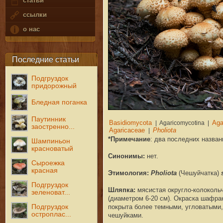
статьи
ссылки
о нас
Последние статьи
Подгруздок
придорожный
Бледная поганка
Паутинник
заостренно...
*Примечание
: два последних назва
Шампиньон
красноватый
Синонимы:
нет.
Сыроежка
красная
Этимология:
Pholiota
(Чешуйчатка)
Подгруздок
Шляпка
:
мясистая округло-колокольч
зеленоват...
(диаметром 6-20 см). Окраска шафра
Подгруздок
покрыта более темными, угловатыми,
остроплас...
чешуйками.