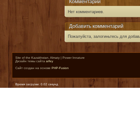
Комментарии
Нет комментариев.
Добавить комментарий
Пожалуйста, залогиньтесь для добав
Site of the Kazakhstan, Almaty | Power Innature
Дизайн темы сайта
arfey
Сайт создан на основе
PHP-Fusion
Время загрузки: 0.02 секунд