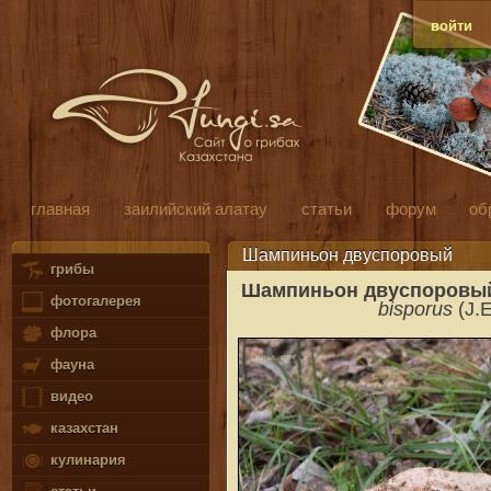
войти
главная
заилийский алатау
статьи
форум
об
Шампиньон двуспоровый
грибы
Шампиньон двуспоровы
фотогалерея
bisporus
(J.E
флора
фауна
видео
казахстан
кулинария