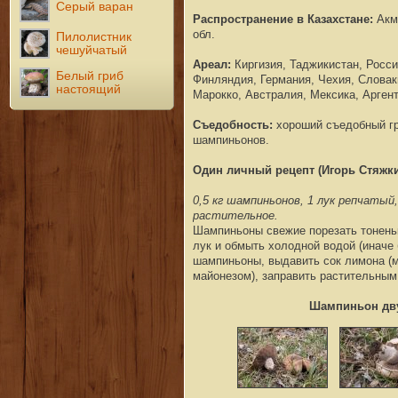
Серый варан
Распространение в Казахстане:
Акм
обл.
Пилолистник
чешуйчатый
Ареал:
Киргизия, Таджикистан, Росси
Белый гриб
Финляндия, Германия, Чехия, Словаки
настоящий
Марокко, Австралия, Мексика, Аргент
Съедобность:
хороший съедобный гр
шампиньонов.
Один личный рецепт (Игорь Стяжки
0,5 кг шампиньонов, 1 лук репчатый,
растительное.
Шампиньоны свежие порезать тоненьк
лук и обмыть холодной водой (иначе 
шампиньоны, выдавить сок лимона (
майонезом), заправить растительным
Шампиньон дву