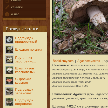
статьи
ссылки
о нас
Последние статьи
Подгруздок
придорожный
Бледная поганка
Паутинник
заостренно...
Синонимы:
Psalliota hortensis var. bispora 
Шампиньон
Psalliota bispora (J.E. Lange) F.H. Møller & Jul. S
красноватый
Agaricus subfloccosus var. bisporus (J.E. Lange)
Agaricus campestris var. hortensis Cooke, 1871
Сыроежка
Agaricus brunnescens Peck, 1900
красная
Agaricus cookeianus Bon, 1985
Подгруздок
зеленоват...
Этимология:
Agaricus
(греч.
agarico
двойной, двоякий
; греч.
spora
- посев
Подгруздок
остроплас...
Шляпка
:
4-8(10) см в диаметре, вып