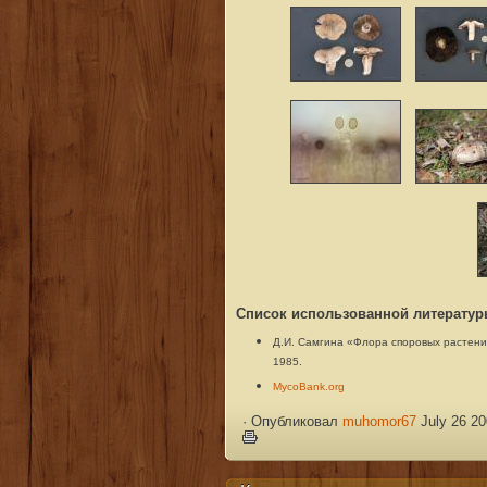
Список использованной литератур
Д.И. Самгина «Флора споровых растений 
1985.
MycoBank.org
·
Опубликовал
muhomor67
July 26 20