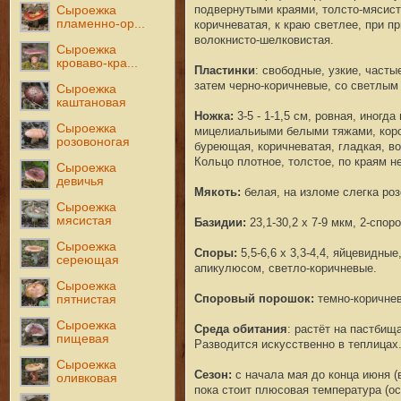
подвернутыми краями, толсто-мясист
Сыроежка
пламенно-ор...
коричневатая, к краю светлее, при п
волокнисто-шелковистая.
Сыроежка
кроваво-кра...
Пластинки
:
свободные, узкие, часты
затем черно-коричневые, со светлым
Сыроежка
каштановая
Ножка:
3-5 - 1-1,5 см, ровная, иногд
Сыроежка
мицелиальиыми белыми тяжами, корот
розовоногая
буреющая, коричневатая, гладкая, в
Кольцо плотное, толстое, по краям н
Сыроежка
девичья
Мякоть:
белая, на изломе слегка р
Сыроежка
мясистая
Базидии:
23,1-30,2 x 7-9 мкм, 2-спо
Сыроежка
Споры:
5,5-6,6 х 3,3-4,4, яйцевидны
сереющая
апикулюсом, светло-коричневые.
Сыроежка
Споровый порошок:
темно-коричне
пятнистая
Сыроежка
Среда обитания
:
растёт на пастбища
пищевая
Разводится искусственно в теплицах
Сыроежка
Сезон:
с начала мая до конца июня (
оливковая
пока стоит плюсовая температура (ос