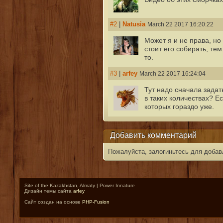
#2
|
Natusia
March 22 2017 16:20:22
Может я и не права, но
стоит его собирать, тем
то.
#3
|
arfey
March 22 2017 16:24:04
Тут надо сначала задат
в таких количествах? Е
которых гораздо уже.
Добавить комментарий
Пожалуйста, залогиньтесь для добав
Site of the Kazakhstan, Almaty | Power Innature
Дизайн темы сайта
arfey
Сайт создан на основе
PHP-Fusion