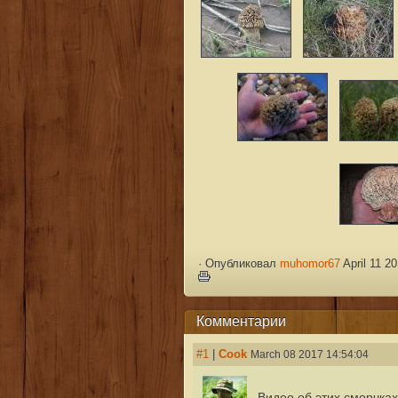
·
Опубликовал
muhomor67
April 11 2
Комментарии
#1
|
Cook
March 08 2017 14:54:04
Видео об этих сморчках