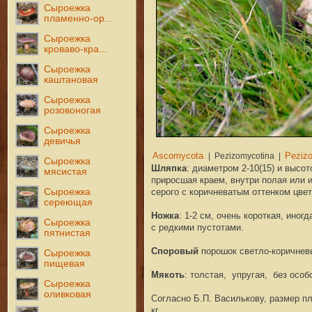
Сыроежка
пламенно-ор...
Сыроежка
кроваво-кра...
Сыроежка
каштановая
Сыроежка
розовоногая
Сыроежка
девичья
Сыроежка
Шляпка
: диаметром 2-10(15) и высот
мясистая
приросшая краем, внутри полая или и
Сыроежка
серого с коричневатым оттенком цвет
сереющая
Ножка
: 1-2 см, очень короткая, иног
Сыроежка
с редкими пустотами.
пятнистая
Споровый
порошок светло-коричнев
Сыроежка
пищевая
Мякоть
: толстая, упругая, без особ
Сыроежка
оливковая
Согласно Б.П. Василькову, размер п
кг.