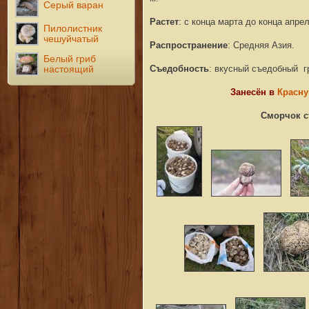
Серый варан
Растет
: с конца марта до конца апр
Пилолистник
чешуйчатый
Распространение
: Средняя Азия.
Белый гриб
Съедобность
: вкусный съедобный г
настоящий
Занесён в
Красну
Сморчок с