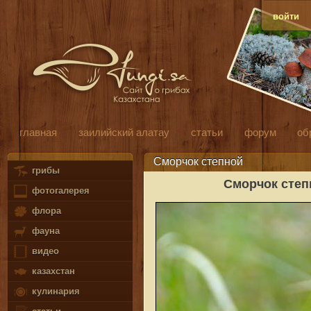
войти
главная
заилийский алатау
статьи
форум
об
Сморчок степной
грибы
Сморчок степ
фотогалерея
флора
фауна
видео
казахстан
кулинария