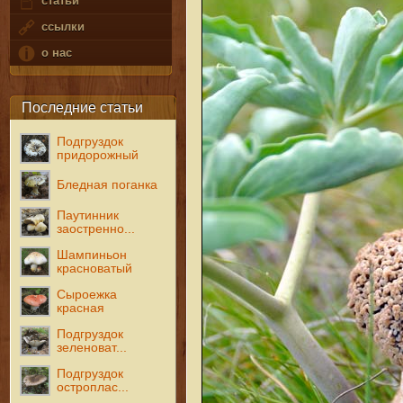
статьи
ссылки
о нас
Последние статьи
Подгруздок
придорожный
Бледная поганка
Паутинник
заостренно...
Шампиньон
красноватый
Сыроежка
красная
Подгруздок
зеленоват...
Подгруздок
остроплас...