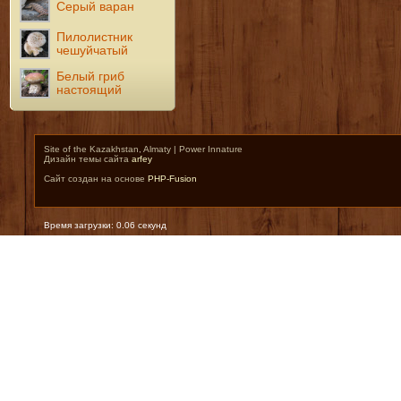
Серый варан
Пилолистник
чешуйчатый
Белый гриб
настоящий
Site of the Kazakhstan, Almaty | Power Innature
Дизайн темы сайта
arfey
Сайт создан на основе
PHP-Fusion
Время загрузки: 0.06 секунд