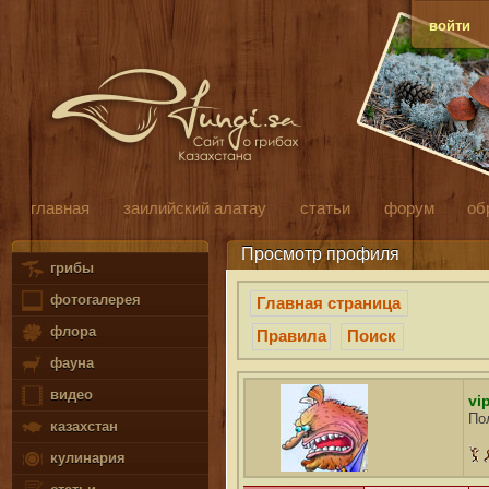
войти
главная
заилийский алатау
статьи
форум
об
Просмотр профиля
грибы
фотогалерея
Главная страница
флора
Правила
Поиск
фауна
видео
vi
По
казахстан
кулинария