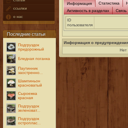
статьи
Статистика
Информация
ссылки
Активность в разделах
Связь
о нас
ID
пользователя
Последние статьи
Информация о предупреждени
Подгруздок
придорожный
Нет
Бледная поганка
Паутинник
заостренно...
Шампиньон
красноватый
Сыроежка
красная
Подгруздок
зеленоват...
Подгруздок
остроплас...