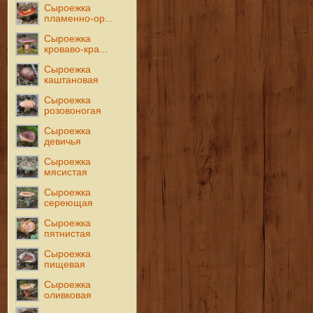
Сыроежка
пламенно-ор...
Сыроежка
кроваво-кра...
Сыроежка
каштановая
Сыроежка
розовоногая
Сыроежка
девичья
Сыроежка
мясистая
Сыроежка
сереющая
Сыроежка
пятнистая
Сыроежка
пищевая
Сыроежка
оливковая