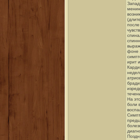
Запад
менин
возни
(длит
после
чувст
спина
спинн
выраж
фоне 
симпт
ирит 
Карди
недел
атрио
бради
изред
течен
На эт
боли 
воспа
Симпт
предш
болез
диагно
Поздн