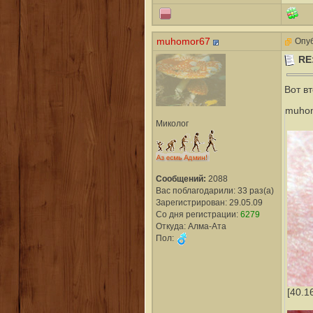
muhomor67
Опуб
RE
Вот в
muhom
Миколог
Сообщений:
2088
Вас поблагодарили: 33 раз(а)
Зарегистрирован: 29.05.09
Со дня регистрации:
6279
Откуда: Алма-Ата
Пол:
[40.1