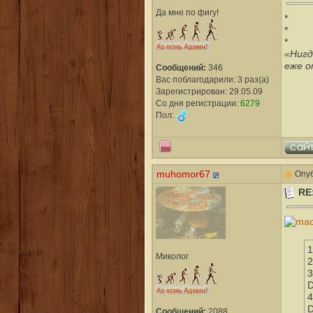
Да мне по фигу!
*
*
*
«Нигд
еже о
Сообщений:
346
Вас поблагодарили: 3 раз(а)
Зарегистрирован: 29.05.09
Со дня регистрации:
6279
Пол:
muhomor67
Опуб
RE
1
Миколог
2
3
D
4
D
Сообщений:
2088