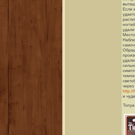
вытащ
Если 
удает
расти
ногте
удали
Место
Наблю
самоч
Обращ
произ
удален
сильн
симпт
темпе
свето
через 
http:/
и чуд
Tonya