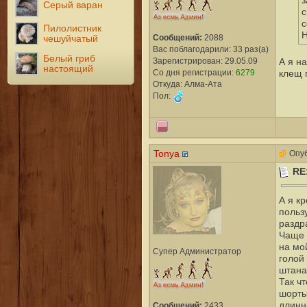
Серый варан
с
с
Пилолистник
Н
Сообщений:
2088
чешуйчатый
Вас поблагодарили: 33 раз(а)
Белый гриб
Зарегистрирован: 29.05.09
А я н
настоящий
Со дня регистрации:
6279
клещ 
Откуда: Алма-Ата
Пол:
Tonya
Опуб
RE
А я к
польз
раздр
Чаще 
на мо
Супер Администратор
голой 
штана
Так ч
шорты
длинн
Сообщений:
2433