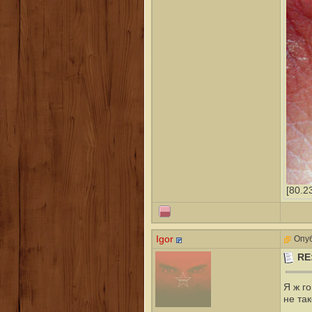
[80.2
Igor
Опуб
RE
Я ж г
не так