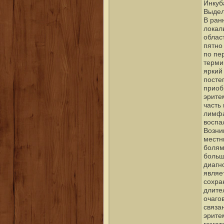
Инкуб
Выдел
В ран
локал
облас
пятно
по пе
терми
яркий
посте
приоб
эрите
часть
лимфа
воспа
Возни
местн
болям
больш
диагн
являе
сохра
длите
очаго
связа
эрите