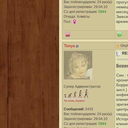
прогу
Вас поблагодарили: 24 раз(а)
немец
Зарегистрирован: 29.04.10
месяц
Со дня регистрации:
5944
3меся
Откуда: Алматы
времен
Пол:
Tonya
Опуб
RE
Борр
Син.:
хрони
Борре
Супер Администратор
англ.
инфек
клини
эрите
центр
Сообщений:
2433
сердц
Вас поблагодарили: 24 раз(а)
Истор
Зарегистрирован: 29.04.10
клини
Со дня регистрации:
5944