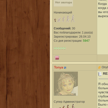
Когда
когда
вы ег
Начинающий
вырез
Сообщений:
30
Вас поблагодарили: 1 раз(а)
Зарегистрирован: 26.04.10
Со дня регистрации:
5947
Tonya
Опуб
RE
Я обн
больно
чувст
глубо
больн
Супер Администратор
Было 