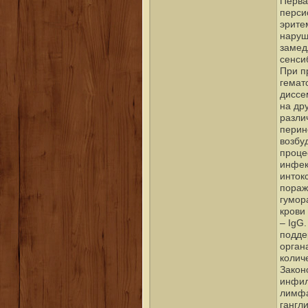
Перва
перси
эрите
наруш
замед
сенси
При п
гемат
диссе
на др
разли
перин
возбу
проце
инфек
инток
пораж
гумор
крови
– IgG
подде
орган
колич
Закон
инфил
лимфа
гангли