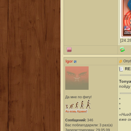
[24.2
Igor
Опуб
RE
Tony
пойду 
Да мне по фигу!
*
*
*
«Нигд
еже о
Сообщений:
346
Вас поблагодарили: 3 раз(а)
Зарегистрирован: 29.05.09