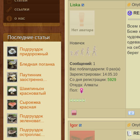
статьи
Liska
Опуб
ссылки
RE
о нас
Всем п
Боже 
чудов
Последние статьи
одева
Новичок
на се
Подгруздок
берег
придорожный
Сообщений:
1
Бледная поганка
Вас поблагодарили: 0 раз(а)
Зарегистрирован: 14.05.10
Паутинник
заостренно...
Со дня регистрации:
5929
Откуда: Алматы
Шампиньон
Пол:
красноватый
Сыроежка
красная
Подгруздок
зеленоват...
Igor
Опуб
Подгруздок
RE
остроплас...