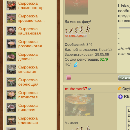
Сыроежка
Liska
пламенно-ор...
вообщ
предо
Сыроежка
кроваво-кра...
не вс
Да мне по фигу!
Сыроежка
каштановая
*
*
Сыроежка
*
Сообщений:
346
розовоногая
«Нигд
Вас поблагодарили: 3 раз(а)
еже о
Сыроежка
Зарегистрирован: 29.05.09
девичья
Со дня регистрации:
6279
Пол:
Сыроежка
мясистая
Сыроежка
сереющая
muhomor67
Опуб
Сыроежка
RE
пятнистая
Сыроежка
пищевая
L
В
Сыроежка
Б
оливковая
Миколог
э
з