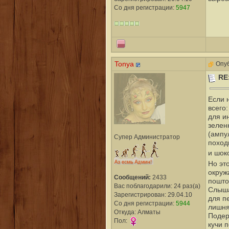
Со дня регистрации:
5947
Tonya
Опуб
RE
Если 
всего
для и
зелен
(ампу
Супер Администратор
поход
и шок
Но это
окру
Сообщений:
2433
пошто
Вас поблагодарили: 24 раз(а)
Слыша
Зарегистрирован: 29.04.10
для п
Со дня регистрации:
5944
лишня
Откуда: Алматы
Подер
Пол:
кучи п