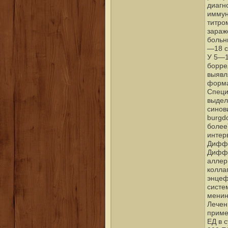
диагн
иммун
титро
зараж
больн
—18 с
У 5—1
борре
выявл
форма
Специ
выдел
синов
burgdo
более
интер
Диффе
Диффе
аллер
колла
энцеф
систе
менин
Лечен
приме
ЕД в 