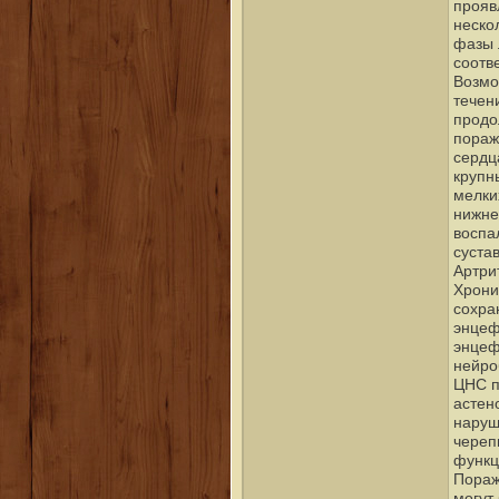
прояв
неско
фазы 
соотв
Возмо
течен
продо
пораж
сердц
крупн
мелки
нижне
воспа
суста
Артри
Хрони
сохра
энцеф
энцеф
нейро
ЦНС п
астен
наруш
череп
функц
Пораж
могут