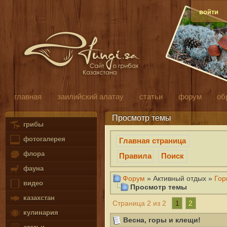
войти
главная
заилийский алатау
статьи
форум
об
Просмотр темы
грибы
фотогалерея
Главная страница
флора
Правила
Поиск
фауна
Форум
» Активный отдых »
Гор
видео
Просмотр темы
казахстан
1
2
Страница 2 из 2
кулинария
Весна, горы и клещи!