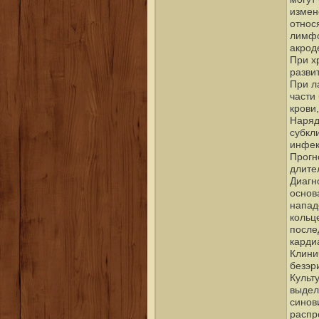
измен
относ
лимфо
акрод
При х
разви
При л
части
крови
Наряд
субкл
инфек
Прогн
длите
Диагн
основ
напад
кольц
после
карди
Клини
безэр
Культ
выдел
синов
распр