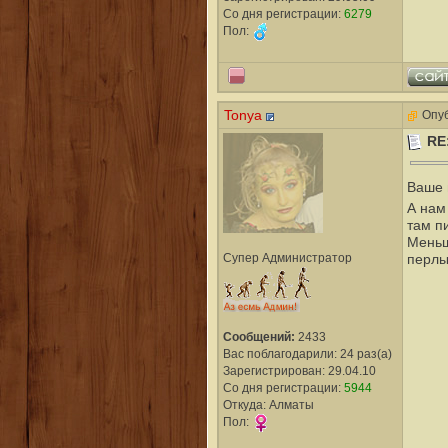
Со дня регистрации:
6279
Пол:
Tonya
Опуб
RE
Ваше 
А нам
там пи
Меньш
Супер Администратор
перлы
Сообщений:
2433
Вас поблагодарили: 24 раз(а)
Зарегистрирован: 29.04.10
Со дня регистрации:
5944
Откуда: Алматы
Пол: