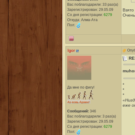
Вас поблагодарили: 33 раз(а)
Зарегистрирован: 29.05.09
Взято
Со дня регистрации:
6279
Очень
Откуда: Алма-Ата
Пол:
Igor
Опуб
RE
muho
*
Да мне по фигу!
*
*
«Нигд
еже о
Сообщений:
346
Вас поблагодарили: 3 раз(а)
Зарегистрирован: 29.05.09
Со дня регистрации:
6279
Пол: