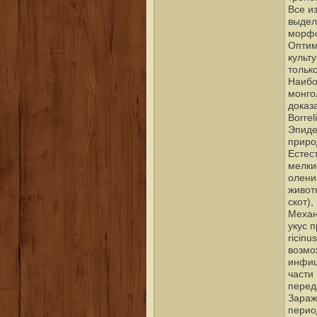
Все и
выдел
морфо
Оптим
культ
тольк
Наибо
монгол
доказа
Borreli
Эпиде
приро
Естес
мелки
олени
живот
скот)
Механ
укус 
ricinu
возмож
инфиц
части
перед
Зараж
перио