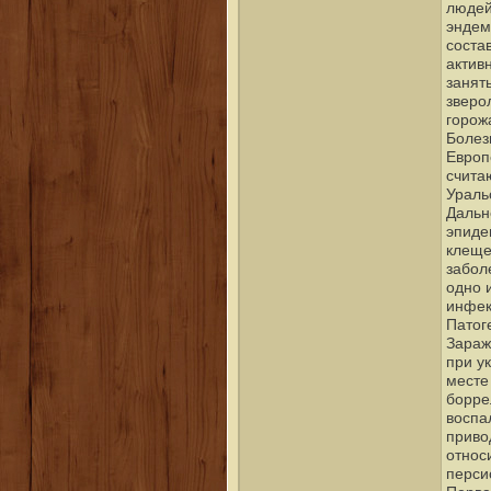
людей
эндем
соста
актив
занят
зверо
горож
Болез
Европ
счита
Ураль
Дальн
эпиде
клеще
забол
одно 
инфек
Патог
Зараж
при у
месте
борре
воспа
приво
относ
перси