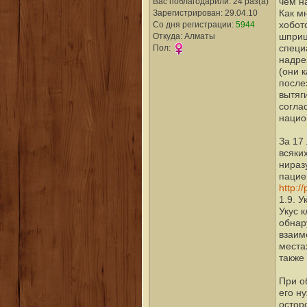
чем н
Вас поблагодарили: 24 раз(а)
Как м
Зарегистрирован: 29.04.10
хобот
Со дня регистрации:
5944
шприц
Откуда: Алматы
специ
Пол:
надре
(они 
после
вытяг
согла
нацио
За 17 
всяки
нираз
пацие
http:/
1.9. 
Укус 
обнар
взаим
местах
также
При о
его н
остор