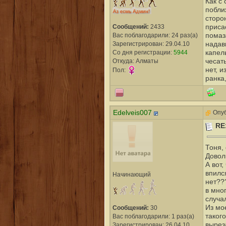
Как с
побли
сторо
приса
Сообщений:
2433
помаз
Вас поблагодарили: 24 раз(а)
надав
Зарегистрирован: 29.04.10
капел
Со дня регистрации:
5944
чесат
Откуда: Алматы
нет, 
Пол:
ранка
Edelveis007
Опуб
RE
Тоня,
Довол
А вот,
впилс
Начинающий
нет??
в мно
случа
Из мо
Сообщений:
30
таког
Вас поблагодарили: 1 раз(а)
вырез
Зарегистрирован: 26.04.10