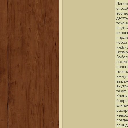
Липоп
спосо
воспа
дестр
течен
внутр
синов
пораж
через
инфиц
Возмо
Забол
латен
опасн
течен
иммун
выраж
внутр
также
Клини
борре
клини
распр
невро
поздн
рецид