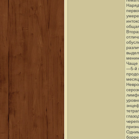
гемат
Наряд
перво
умере
инток
общая
Втора
отлич
обусл
разли
выдел
менин
Чаще 
—5-й 
продо
месяц
Невро
сероз
лимфо
уровн
энцеф
тетра
глазо
череп
призн
Одним
борре