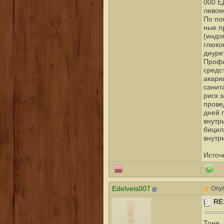
000 Е
левом
По по
ные п
(индо
глюко
диуре
Профи
средс
акари
санит
риск 
прове
дней 
внутрь
бицил
внутр
Источ
Edelveis007
Опуб
RE
Тоня,