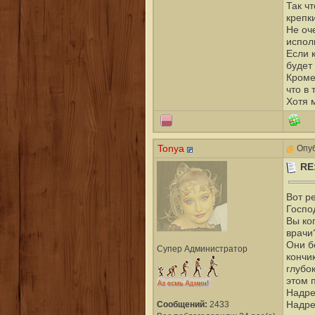
Так ч
крепк
Не оч
испол
Если 
будет
Кроме
что в 
Хотя 
Tonya
Опуб
RE
Вот ре
Госпо
Вы ко
врачи
Они б
Супер Администратор
кончи
глубок
этом 
Надре
Надре
Сообщений:
2433