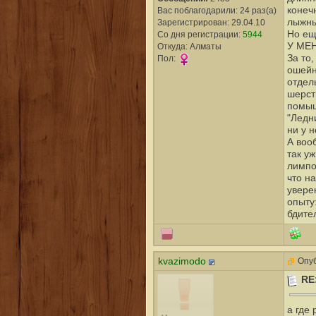
конеч
Вас поблагодарили: 24 раз(а)
лыжны
Зарегистрирован: 29.04.10
Но ещ
Со дня регистрации:
5944
У МЕ
Откуда: Алматы
За то
Пол:
ошейн
отдел
шерст
помыш
"Ледн
ни у н
А воо
так уж
лимпо
что н
увере
опыту
бдите
kvazimodo
Опуб
RE
а где