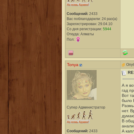
Сообщений:
2433
Вас поблагодарили: 24 раз(а)
Зарегистрирован: 29.04.10
Со дня регистрации:
5944
Откуда: Алматы
Пол:
Tonya
Опуб
RE
А я в
гад пр
Вот т
было
Размы
Супер Администратор
нет. 
думаю
В общ
анали
А капл
Сообщений:
2433