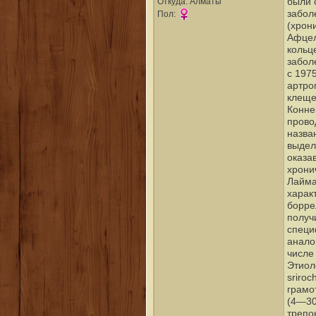
были 
Откуда: Алматы
забол
Пол:
(хрон
Афцел
кольц
забол
с 197
артро
клеще
Конне
прово
назва
выдел
оказа
хрони
Лайма
харак
борре
получ
специ
анало
числе 
Этиол
sriroc
грамо
(4—30
трепо