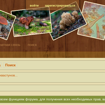
войти
зарегистрироваться
ратная связь
поиск
а
Поиск
вастунов...
ко всем функциям форума, для получения всех необходимых прав, 