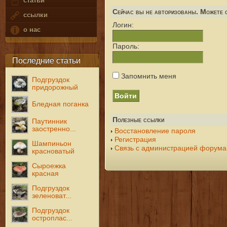
статьи
Сейчас вы не авторизованы. Можете с
ссылки
Логин:
о нас
Пароль:
Последние статьи
Запомнить меня
Подгруздок
придорожный
Бледная поганка
Полезные ссылки
Паутинник
заостренно...
Восстановление пароля
Регистрация
Шампиньон
Связь с администрацией форума
красноватый
Сыроежка
красная
Подгруздок
зеленоват...
Подгруздок
остроплас...