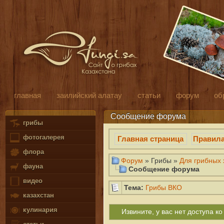
главная
заилийский алатау
статьи
форум
об
Сообщение форума
грибы
фотогалерея
Главная страница
Правил
флора
Форум
» Грибы »
Для грибных х
фауна
Сообщение форума
видео
Тема:
Грибы ВКО
казахстан
кулинария
Извините, у вас нет доступа 