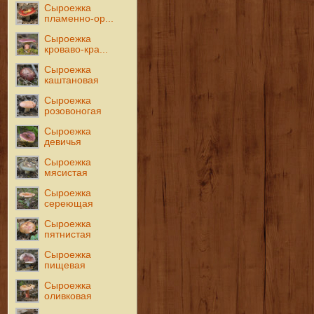
Сыроежка
пламенно-ор...
Сыроежка
кроваво-кра...
Сыроежка
каштановая
Сыроежка
розовоногая
Сыроежка
девичья
Сыроежка
мясистая
Сыроежка
сереющая
Сыроежка
пятнистая
Сыроежка
пищевая
Сыроежка
оливковая