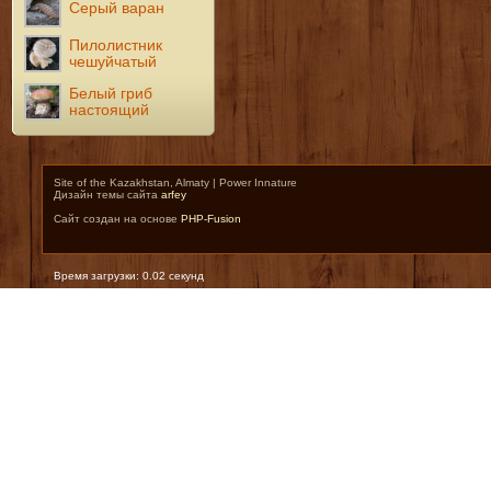
Серый варан
Пилолистник
чешуйчатый
Белый гриб
настоящий
Site of the Kazakhstan, Almaty | Power Innature
Дизайн темы сайта
arfey
Сайт создан на основе
PHP-Fusion
Время загрузки: 0.02 секунд