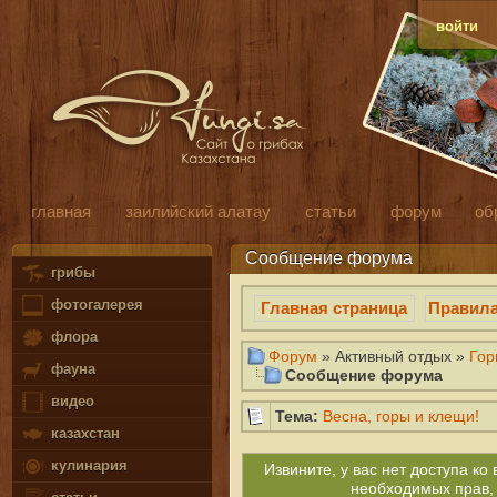
войти
главная
заилийский алатау
статьи
форум
об
Сообщение форума
грибы
фотогалерея
Главная страница
Правил
флора
Форум
» Активный отдых »
Гор
фауна
Сообщение форума
видео
Тема:
Весна, горы и клещи!
казахстан
кулинария
Извините, у вас нет доступа к
необходимых прав,