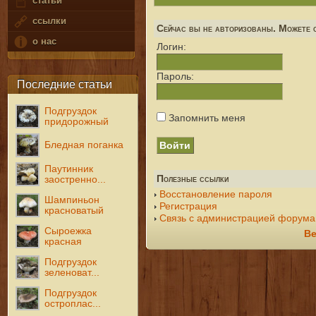
статьи
ссылки
Сейчас вы не авторизованы. Можете с
о нас
Логин:
Пароль:
Последние статьи
Подгруздок
Запомнить меня
придорожный
Бледная поганка
Паутинник
Полезные ссылки
заостренно...
Восстановление пароля
Шампиньон
Регистрация
красноватый
Связь с администрацией форума
Сыроежка
Ве
красная
Подгруздок
зеленоват...
Подгруздок
остроплас...