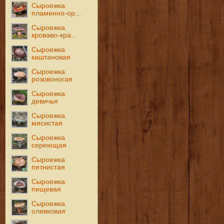
Сыроежка
пламенно-ор...
Сыроежка
кроваво-кра...
Сыроежка
каштановая
Сыроежка
розовоногая
Сыроежка
девичья
Сыроежка
мясистая
Сыроежка
сереющая
Сыроежка
пятнистая
Сыроежка
пищевая
Сыроежка
оливковая