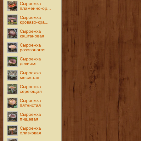
Сыроежка
пламенно-ор...
Сыроежка
кроваво-кра...
Сыроежка
каштановая
Сыроежка
розовоногая
Сыроежка
девичья
Сыроежка
мясистая
Сыроежка
сереющая
Сыроежка
пятнистая
Сыроежка
пищевая
Сыроежка
оливковая