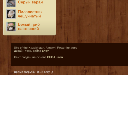
Серый варан
Пилолистник
чешуйчатый
Белый гриб
настоящий
Site of the Kazakhstan, Almaty | Power Innature
Дизайн темы сайта
arfey
Сайт создан на основе
PHP-Fusion
Время загрузки: 0.02 секунд