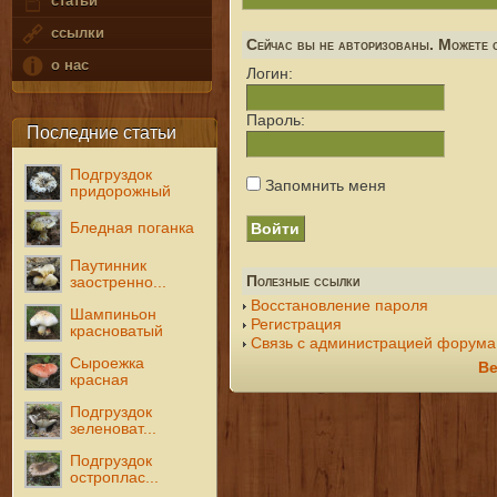
статьи
ссылки
Сейчас вы не авторизованы. Можете с
о нас
Логин:
Пароль:
Последние статьи
Подгруздок
Запомнить меня
придорожный
Бледная поганка
Паутинник
Полезные ссылки
заостренно...
Восстановление пароля
Шампиньон
Регистрация
красноватый
Связь с администрацией форума
Сыроежка
Ве
красная
Подгруздок
зеленоват...
Подгруздок
остроплас...