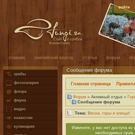
войти
главная
заилийский алатау
статьи
форум
об
Сообщение форума
грибы
фотогалерея
Главная страница
Правил
флора
Форум
» Активный отдых »
Гор
фауна
Сообщение форума
видео
Тема:
Весна, горы и клещи!
казахстан
кулинария
Извините, у вас нет доступа к
необходимых прав,