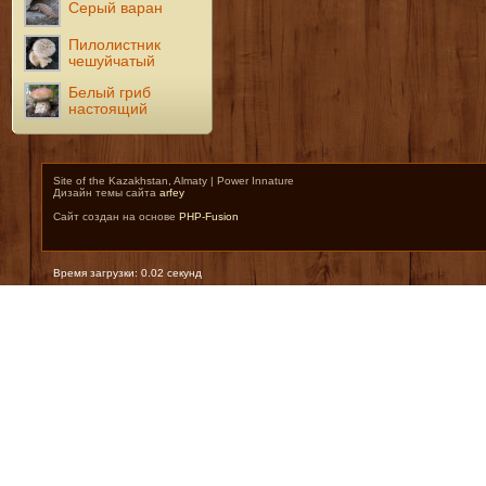
Серый варан
Пилолистник
чешуйчатый
Белый гриб
настоящий
Site of the Kazakhstan, Almaty | Power Innature
Дизайн темы сайта
arfey
Сайт создан на основе
PHP-Fusion
Время загрузки: 0.02 секунд