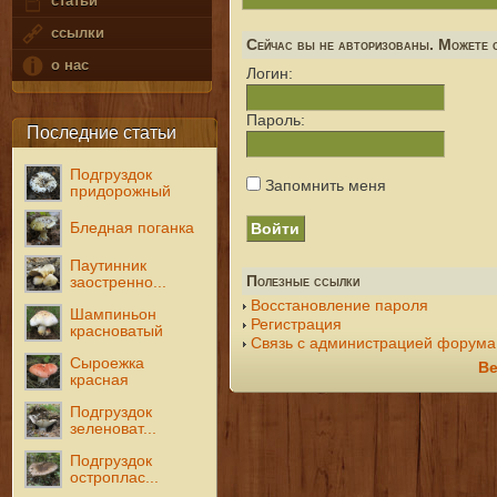
статьи
ссылки
Сейчас вы не авторизованы. Можете с
о нас
Логин:
Пароль:
Последние статьи
Подгруздок
Запомнить меня
придорожный
Бледная поганка
Паутинник
Полезные ссылки
заостренно...
Восстановление пароля
Шампиньон
Регистрация
красноватый
Связь с администрацией форума
Сыроежка
Ве
красная
Подгруздок
зеленоват...
Подгруздок
остроплас...