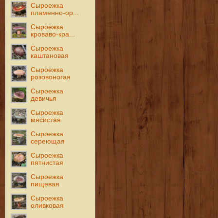
Сыроежка
пламенно-ор...
Сыроежка
кроваво-кра...
Сыроежка
каштановая
Сыроежка
розовоногая
Сыроежка
девичья
Сыроежка
мясистая
Сыроежка
сереющая
Сыроежка
пятнистая
Сыроежка
пищевая
Сыроежка
оливковая