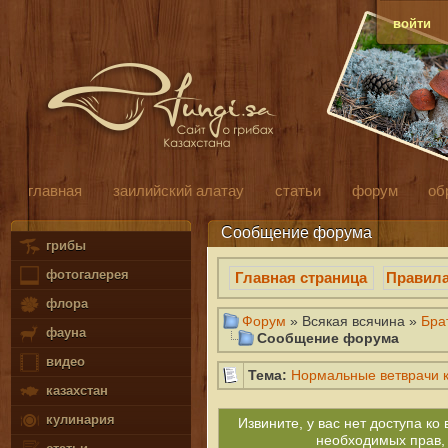
войти
главная
заилийский алатау
статьи
форум
об
Сообщение форума
грибы
фотогалерея
Главная страница
Правил
флора
Форум
» Всякая всячина »
Бра
фауна
Сообщение форума
видео
Тема:
Нормальные ветврачи 
казахстан
кулинария
Извините, у вас нет доступа к
необходимых прав,