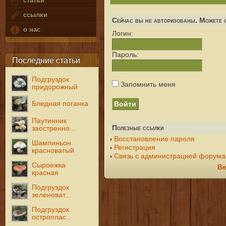
статьи
ссылки
Сейчас вы не авторизованы. Можете с
о нас
Логин:
Пароль:
Последние статьи
Подгруздок
Запомнить меня
придорожный
Бледная поганка
Паутинник
Полезные ссылки
заостренно...
Восстановление пароля
Шампиньон
Регистрация
красноватый
Связь с администрацией форума
Сыроежка
Ве
красная
Подгруздок
зеленоват...
Подгруздок
остроплас...