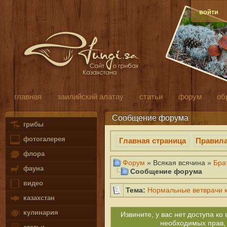
войти
главная
заилийский алатау
статьи
форум
об
Сообщение форума
грибы
фотогалерея
Главная страница
Правил
флора
Форум
» Всякая всячина »
Бра
фауна
Сообщение форума
видео
Тема:
Нормальные ветврачи 
казахстан
кулинария
Извините, у вас нет доступа к
необходимых прав,