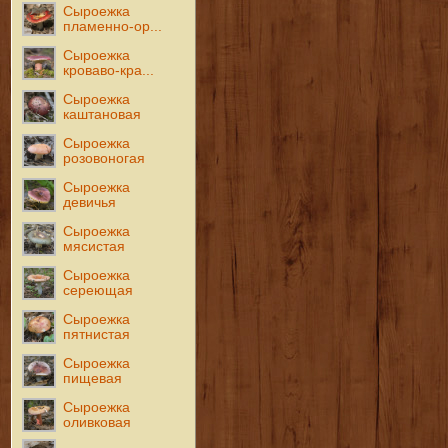
Сыроежка
пламенно-ор...
Сыроежка
кроваво-кра...
Сыроежка
каштановая
Сыроежка
розовоногая
Сыроежка
девичья
Сыроежка
мясистая
Сыроежка
сереющая
Сыроежка
пятнистая
Сыроежка
пищевая
Сыроежка
оливковая