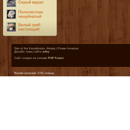
Серый варан
Пилолистник
чешуйчатый
Белый гриб
настоящий
Site of the Kazakhstan, Almaty | Power Innature
Дизайн темы сайта
arfey
Сайт создан на основе
PHP-Fusion
Время загрузки: 0.01 секунд