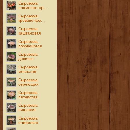
Сыроежка
пламенно-ор...
Сыроежка
кроваво-кра...
Сыроежка
каштановая
Сыроежка
розовоногая
Сыроежка
девичья
Сыроежка
мясистая
Сыроежка
сереющая
Сыроежка
пятнистая
Сыроежка
пищевая
Сыроежка
оливковая