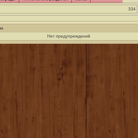
334
ях
Нет предупреждений