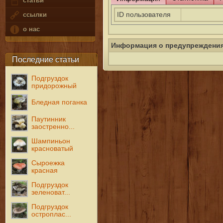
статьи
ID пользователя
ссылки
о нас
Информация о предупреждени
Последние статьи
Подгруздок
придорожный
Бледная поганка
Паутинник
заостренно...
Шампиньон
красноватый
Сыроежка
красная
Подгруздок
зеленоват...
Подгруздок
остроплас...