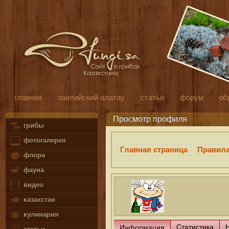
главная
заилийский алатау
статьи
форум
об
Просмотр профиля
грибы
фотогалерея
Главная страница
Правил
флора
фауна
видео
казахстан
кулинария
Статистика
Информация