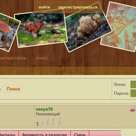
войти
зарегистрироваться
ратная связь
поиск
Логин:
а
Поиск
Пароль:
vasya76
Начинающий
Награды
Активность в разделах
Связь