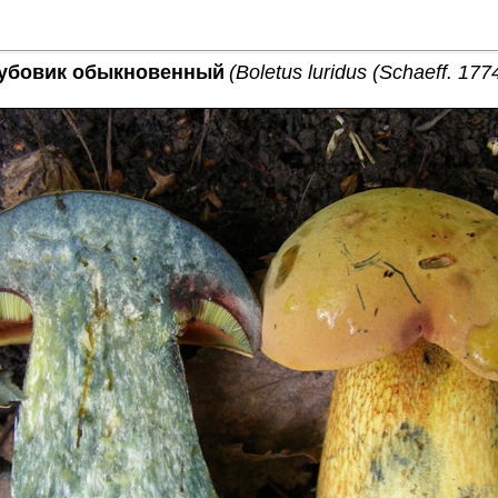
убовик обыкновенный
(Boletus luridus (Schaeff. 177