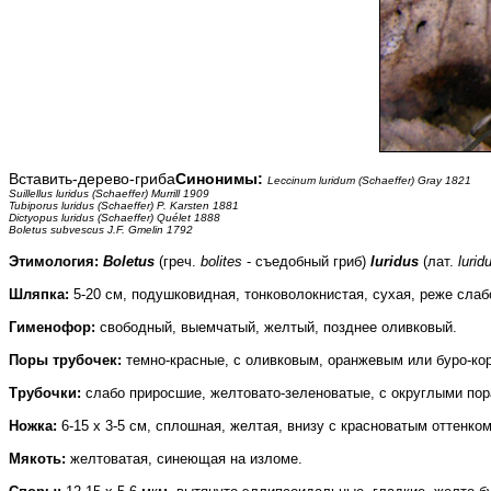
Вставить-дерево-гриба
Синонимы:
Leccinum luridum (Schaeffer) Gray 1821
Suillellus luridus (Schaeffer) Murrill 1909
Tubiporus luridus (Schaeffer) P. Karsten 1881
Dictyopus luridus (Schaeffer) Quélet 1888
Boletus subvescus J.F. Gmelin 1792
Этимология:
Boletus
(греч.
bolites
- съедобный гриб)
luridus
(лат.
lurid
Шляпка
:
5-20 см, подушковидная, тонковолокнистая, сухая, реже слаб
Гименофор
:
свободный, выемчатый, желтый, позднее оливковый.
Поры трубочек:
темно-красные, с оливковым, оранжевым или буро-ко
Трубочки:
слабо приросшие, желтовато-зеленоватые, с округлыми пор
Ножка
:
6-15 х 3-5 см, сплошная, желтая, внизу с красноватым оттенком
Мякоть
:
желтоватая, синеющая на изломе.