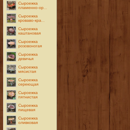
Сыроежка
пламенно-ор...
Сыроежка
кроваво-кра...
Сыроежка
каштановая
Сыроежка
розовоногая
Сыроежка
девичья
Сыроежка
мясистая
Сыроежка
сереющая
Сыроежка
пятнистая
Сыроежка
пищевая
Сыроежка
оливковая