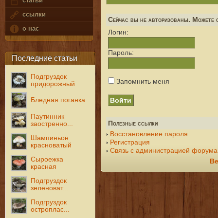
статьи
ссылки
Сейчас вы не авторизованы. Можете с
о нас
Логин:
Пароль:
Последние статьи
Подгруздок
Запомнить меня
придорожный
Бледная поганка
Паутинник
Полезные ссылки
заостренно...
Восстановление пароля
Шампиньон
Регистрация
красноватый
Связь с администрацией форума
Сыроежка
Ве
красная
Подгруздок
зеленоват...
Подгруздок
остроплас...