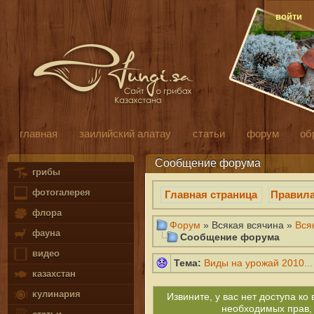
войти
главная
заилийский алатау
статьи
форум
об
Сообщение форума
грибы
фотогалерея
Главная страница
Правил
флора
Форум
» Всякая всячина »
Вся
фауна
Сообщение форума
видео
Тема:
Виды на урожай 2010...
казахстан
кулинария
Извините, у вас нет доступа к
необходимых прав,