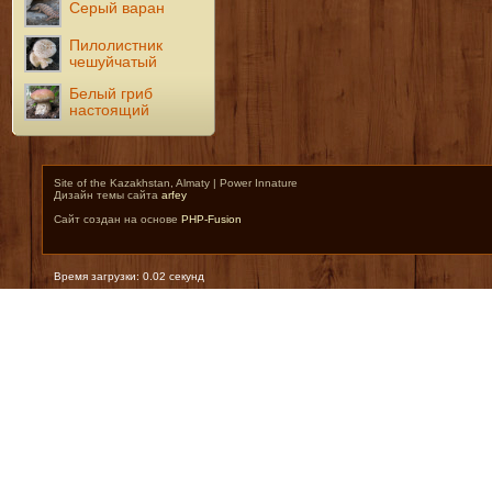
Серый варан
Пилолистник
чешуйчатый
Белый гриб
настоящий
Site of the Kazakhstan, Almaty | Power Innature
Дизайн темы сайта
arfey
Сайт создан на основе
PHP-Fusion
Время загрузки: 0.02 секунд