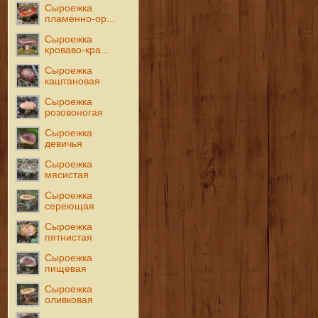
Сыроежка
пламенно-ор...
Сыроежка
кроваво-кра...
Сыроежка
каштановая
Сыроежка
розовоногая
Сыроежка
девичья
Сыроежка
мясистая
Сыроежка
сереющая
Сыроежка
пятнистая
Сыроежка
пищевая
Сыроежка
оливковая