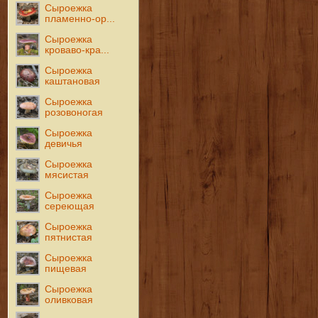
Сыроежка
пламенно-ор...
Сыроежка
кроваво-кра...
Сыроежка
каштановая
Сыроежка
розовоногая
Сыроежка
девичья
Сыроежка
мясистая
Сыроежка
сереющая
Сыроежка
пятнистая
Сыроежка
пищевая
Сыроежка
оливковая