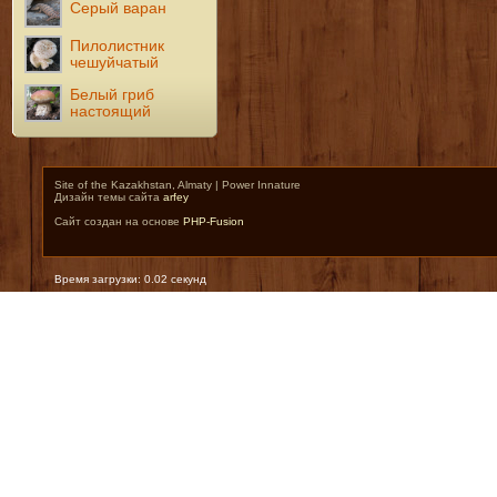
Серый варан
Пилолистник
чешуйчатый
Белый гриб
настоящий
Site of the Kazakhstan, Almaty | Power Innature
Дизайн темы сайта
arfey
Сайт создан на основе
PHP-Fusion
Время загрузки: 0.02 секунд