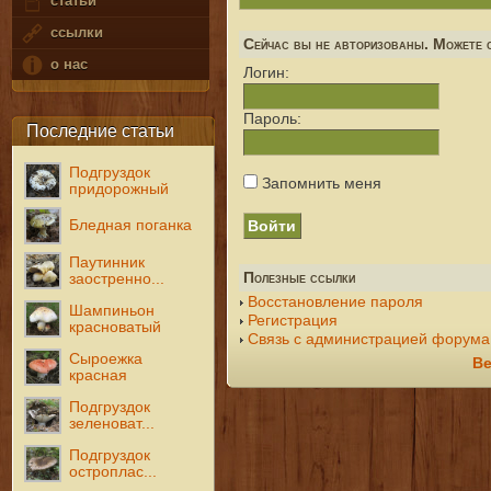
статьи
ссылки
Сейчас вы не авторизованы. Можете с
о нас
Логин:
Пароль:
Последние статьи
Подгруздок
Запомнить меня
придорожный
Бледная поганка
Паутинник
Полезные ссылки
заостренно...
Восстановление пароля
Шампиньон
Регистрация
красноватый
Связь с администрацией форума
Сыроежка
Ве
красная
Подгруздок
зеленоват...
Подгруздок
остроплас...