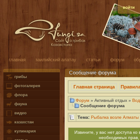
войти
главная
заилийский алатау
статьи
форум
об
Сообщение форума
грибы
фотогалерея
Главная страница
Правил
флора
Форум
» Активный отдых »
Вод
фауна
Сообщение форума
видео
Тема:
Рыбалка возле Алматы
казахстан
кулинария
Извините, у вас нет доступа к
необходимых прав,