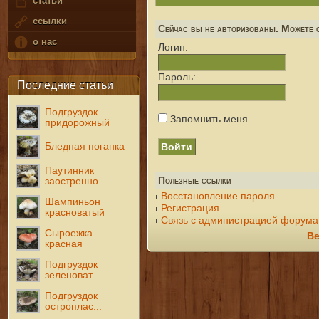
статьи
ссылки
Сейчас вы не авторизованы. Можете с
о нас
Логин:
Пароль:
Последние статьи
Подгруздок
Запомнить меня
придорожный
Бледная поганка
Паутинник
Полезные ссылки
заостренно...
Восстановление пароля
Шампиньон
Регистрация
красноватый
Связь с администрацией форума
Сыроежка
Ве
красная
Подгруздок
зеленоват...
Подгруздок
остроплас...