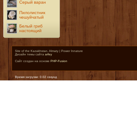
Серый варан
Пилолистник
чешуйчатый
Белый гриб
настоящий
Site of the Kazakhstan, Almaty | Power Innature
Дизайн темы сайта
arfey
Сайт создан на основе
PHP-Fusion
Время загрузки: 0.02 секунд