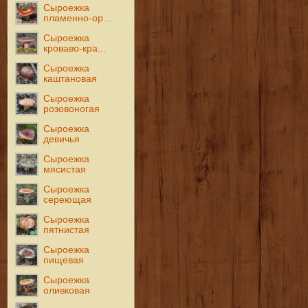
Сыроежка
пламенно-ор...
Сыроежка
кроваво-кра...
Сыроежка
каштановая
Сыроежка
розовоногая
Сыроежка
девичья
Сыроежка
мясистая
Сыроежка
сереющая
Сыроежка
пятнистая
Сыроежка
пищевая
Сыроежка
оливковая