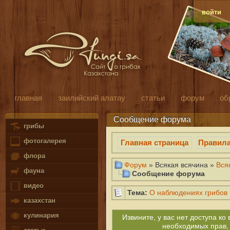
войти
главная
заилийский алатау
статьи
форум
об
Сообщение форума
грибы
фотогалерея
Главная страница
Правил
флора
Форум
» Всякая всячина »
Вся
фауна
Сообщение форума
видео
Тема:
О наблюдениях грибов (
казахстан
кулинария
Извините, у вас нет доступа к
необходимых прав,